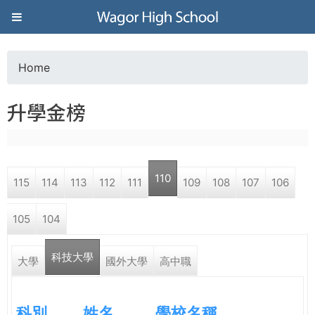
Jump to navigation
葳
格
Home
Y
高
升學金榜
o
級
u
中
110
115
114
113
112
111
109
108
107
106
a
學
105
104
r
葳
科技大學
e
大學
國外大學
高中職
格
國
h
際．
科別
姓名
學校名稱
國