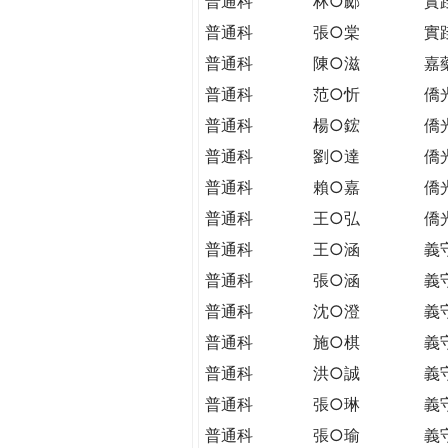
普通科
林○郕
實
普通科
張○棠
實
普通科
陳○滋
嘉
普通科
范○忻
僑
普通科
楊○鋐
僑
普通科
劉○達
僑
普通科
賴○嘉
僑
普通科
王○弘
僑
普通科
王○涵
義
普通科
張○涵
義
普通科
沈○澄
義
普通科
施○棋
義
普通科
洪○誠
義
普通科
張○琳
義
普通科
張○瑜
義