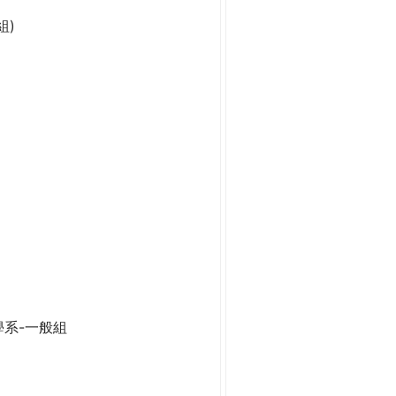
組)
系-一般組
）