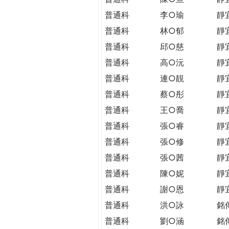
普通科
李○瑜
靜
普通科
林○郁
靜
普通科
邱○慈
靜
普通科
高○沅
靜
普通科
連○靚
靜
普通科
蔡○彤
靜
普通科
王○喬
靜
普通科
張○睿
靜
普通科
張○修
靜
普通科
張○茜
靜
普通科
陳○妮
靜
普通科
謝○恩
靜
普通科
洪○詠
銘
普通科
劉○涵
銘