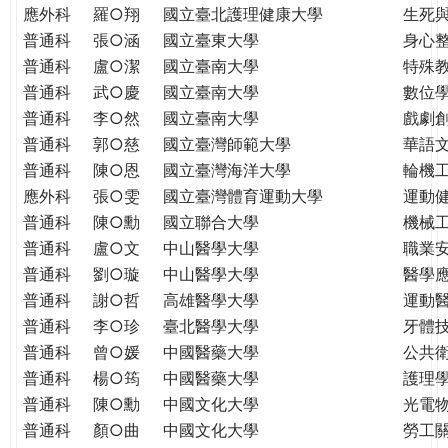
THE
應外科
羅○翔
國立臺北護理健康大學
生死
WORLD
普通科
張○涵
國立臺東大學
身心
TOMORROW
普通科
盧○潔
國立臺南大學
特殊
PUTTING
普通科
武○慶
國立臺南大學
數位
YOU
普通科
李○然
國立臺南大學
戲劇創
ON
普通科
郭○慈
國立臺灣師範大學
華語
THE
普通科
陳○恩
國立臺灣海洋大學
輪機
PATH
應外科
張○雯
國立臺灣體育運動大學
運動
TO
GLOBAL
普通科
陳○勳
國立聯合大學
機械
CITIZENSHIP
普通科
盧○文
中山醫學大學
職業
普通科
劉○璇
中山醫學大學
醫學
普通科
謝○哲
高雄醫學大學
運動
普通科
李○珍
臺北醫學大學
牙體
普通科
曾○媛
中國醫藥大學
公共
普通科
楊○筠
中國醫藥大學
護理
普通科
陳○勳
中國文化大學
光電
普通科
顏○曲
中國文化大學
勞工