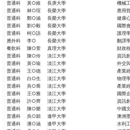
普通科
黃○維
長庚大學
機械
普通科
林○瑄
長榮大學
應用
普通科
鄭○涵
長榮大學
健康
普通科
劉○毅
長榮大學
國際
普通科
柯○語
長榮大學
護理學
應外科
李○
長榮大學
翻譯
餐飲科
陳○萱
真理大學
財政
普通科
陳○伶
淡江大學
資訊
普通科
黃○瑜
淡江大學
外交
普通科
王○德
淡江大學
產業
普通科
白○生
淡江大學
物理
普通科
吳○喬
淡江大學
產業
普通科
王○雅
淡江大學
國際
普通科
許○齊
淡江大學
資訊
普通科
陳○樂
淡江大學
中國
普通科
吳○穎
逢甲大學
澳洲
普通科
潘○涵
逢甲大學
水利