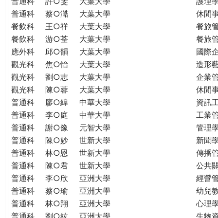
普通科
許○雯
大葉大學
護理
普通科
蔡○澔
大葉大學
休閒
餐飲科
王○祥
大葉大學
餐旅
餐飲科
游○荃
大葉大學
餐旅
應外科
邱○韻
大葉大學
國際
觀光科
焦○怡
大葉大學
造形
觀光科
劉○志
大葉大學
企業
觀光科
陳○蓉
大葉大學
休閒
普通科
廖○緯
中華大學
資訊
普通科
李○庭
中華大學
工業
普通科
謝○豫
元智大學
管理學
普通科
陳○妙
世新大學
新聞
普通科
林○恩
世新大學
傳播
普通科
陳○君
世新大學
公共
普通科
李○欣
亞洲大學
經營
普通科
蔡○瑜
亞洲大學
幼兒
普通科
林○翔
亞洲大學
心理
普通科
劉○紘
亞洲大學
生物