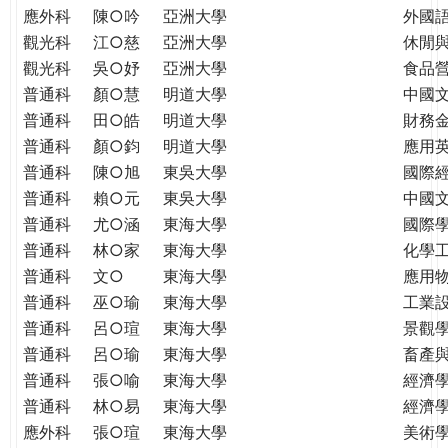
應外科
陳○吟
亞洲大學
外國
觀光科
江○慈
亞洲大學
休閒
觀光科
吳○妤
亞洲大學
食品
普通科
顏○慧
明道大學
中國
普通科
田○皓
明道大學
財務
普通科
顏○鈞
明道大學
應用
普通科
陳○旭
東吳大學
國際
普通科
賴○元
東吳大學
中國
普通科
尤○涵
東海大學
國際學
普通科
林○家
東海大學
化學
普通科
文○
東海大學
應用
普通科
巫○瑜
東海大學
工業
普通科
呂○瑄
東海大學
景觀
普通科
呂○瑜
東海大學
畜產
普通科
張○喻
東海大學
經濟
普通科
林○易
東海大學
經濟
應外科
張○瑄
東海大學
美術