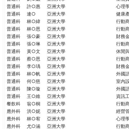
普通科
許○惠
亞洲大學
心理
普通科
連○
亞洲大學
健康
普通科
林○緯
亞洲大學
行動
普通科
林○恩
亞洲大學
行動
普通科
張○豪
亞洲大學
財務
普通科
張○琳
亞洲大學
行動
普通科
黃○文
亞洲大學
休閒
普通科
蔡○恩
亞洲大學
行動
普通科
李○瑀
亞洲大學
財務
普通科
林○帆
亞洲大學
外國
普通科
何○慈
亞洲大學
室內
普通科
陳○璇
亞洲大學
外國語
普通科
王○維
亞洲大學
資訊工
餐飲科
翁○桐
亞洲大學
行動
應外科
洪○妮
亞洲大學
經營
應外科
林○宥
亞洲大學
心理
應外科
尤○涵
亞洲大學
行動