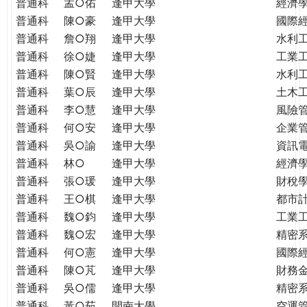
普通科
孟○佑
逢甲大學
經濟
普通科
陳○豪
逢甲大學
國際
普通科
詹○翔
逢甲大學
水利
普通科
徐○婕
逢甲大學
工業
普通科
陳○賢
逢甲大學
水利
普通科
葉○辰
逢甲大學
土木
普通科
李○慧
逢甲大學
風險
普通科
何○安
逢甲大學
企業
普通科
吳○諭
逢甲大學
資訊
普通科
林○
逢甲大學
經濟
普通科
張○瑗
逢甲大學
財稅
普通科
王○棋
逢甲大學
都市
普通科
魏○鈞
逢甲大學
工業
普通科
魏○宏
逢甲大學
精密
普通科
何○憲
逢甲大學
國際
普通科
陳○芃
逢甲大學
財務
普通科
吳○儒
逢甲大學
精密
普通科
黃○茹
開南大學
空運