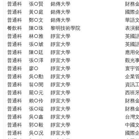
普通科
張○賢
銘傳大學
財務
普通科
黃○庭
銘傳大學
國際
普通科
鄭○文
銘傳大學
華語
餐飲科
陳○珠
黎明技術學院
表演
普通科
林○雅
靜宜大學
英國
普通科
張○虓
靜宜大學
英國
普通科
陳○廷
靜宜大學
應用
普通科
張○澤
靜宜大學
觀光
普通科
廖○
靜宜大學
寰宇
普通科
吳○勳
靜宜大學
企業
普通科
翁○閔
靜宜大學
資訊
普通科
龎○元
靜宜大學
西班
普通科
賴○伶
靜宜大學
財務
普通科
張○端
靜宜大學
財務
普通科
吳○鑫
靜宜大學
台灣
普通科
郭○毅
靜宜大學
中國
普通科
吳○况
靜宜大學
國際企