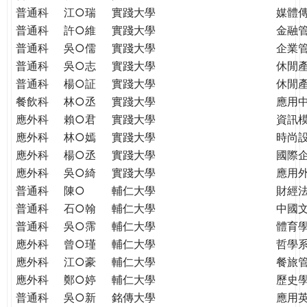
普通科
江○瑞
實踐大學
媒體
普通科
許○維
實踐大學
金融
普通科
吳○儒
實踐大學
企業
普通科
吳○志
實踐大學
休閒
普通科
楊○証
實踐大學
休閒
餐飲科
林○丞
實踐大學
應用
應外科
賴○君
實踐大學
資訊
應外科
林○嫣
實踐大學
時尚
應外科
楊○丞
實踐大學
國際
應外科
吳○綺
實踐大學
應用
普通科
陳○
輔仁大學
財經
普通科
石○翰
輔仁大學
中國
普通科
吳○霈
輔仁大學
體育
應外科
曾○瑾
輔仁大學
哲學
應外科
江○豪
輔仁大學
餐旅
應外科
鄭○婷
輔仁大學
歷史
普通科
吳○新
銘傳大學
應用