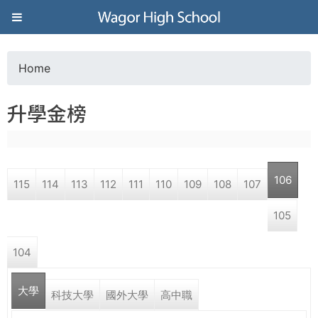
Jump to navigation
葳
格
Home
Y
高
升學金榜
o
級
u
中
106
115
114
113
112
111
110
109
108
107
a
學
105
r
葳
104
e
格
國
大學
h
科技大學
國外大學
高中職
際．
國