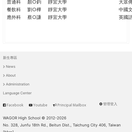
普通科
顏○鈞
靜宜大學
大眾
餐飲科
劉○樺
靜宜大學
中國
應外科
蔡○謙
靜宜大學
英國
新生專區
主
News
選
About
單
Administration
Language Center
管理登入
Facebook
Youtube
Principal Mailbox
Service
User
menu
WAGOR High School © 2012-2026
No. 328, Junfu 18th Rd., Beitun Dist., Taichung City 406, Taiwan
[
Map
]