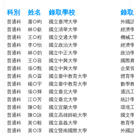
e
際
科別
姓名
錄取學校
錄取
葳
r
格。
普通科
蕭○昀
國立臺灣大學
外國
培
普通科
林○叡
國立清華大學
經濟
e
養
普通科
王○程
國立交通大學
機械
具
普通科
李○怡
國立政治大學
經濟
國
普通科
林○韵
國立中正大學
政治
際
普通科
王○容
國立中興大學
國際
移
普通科
張○甄
國立中興大學
企業
動
普通科
吳○霖
國立臺中教育大學
體育
力
普通科
楊○宇
國立臺中教育大學
數學
的
普通科
張○輝
國立臺北大學
通訊
世
普通科
江○芳
國立臺北大學
統計
界
公
普通科
陳○彰
國立宜蘭大學
環境
民。
普通科
陳○詠
國立高雄師範大學
國文
WAGOR
普通科
黃○毅
國立嘉義大學
教育
TODAY
普通科
黃○淳
國立暨南國際大學
外國