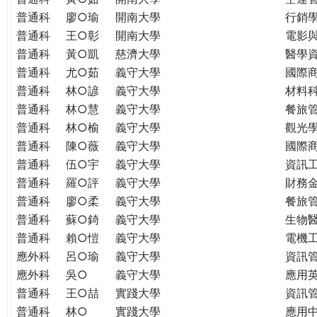
普通科
廖○瑜
開南大學
行銷
普通科
王○彰
開南大學
電影
普通科
黃○凱
慈濟大學
醫學
普通科
尤○茹
義守大學
國際
普通科
林○諺
義守大學
材料
普通科
林○慧
義守大學
餐旅
普通科
林○榆
義守大學
觀光
普通科
陳○薇
義守大學
國際
普通科
伍○宇
義守大學
資訊
普通科
羅○評
義守大學
財務
普通科
廖○柔
義守大學
餐旅
普通科
蘇○錡
義守大學
生物
普通科
賴○愷
義守大學
電機
應外科
呂○瑜
義守大學
資訊
應外科
吳○
義守大學
應用
普通科
王○喆
實踐大學
資訊
普通科
林○
實踐大學
應用