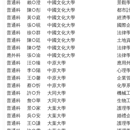
普通科
賴○澄
中國文化大學
景觀
普通科
陳○彤
中國文化大學
都市
普通科
黃○庭
中國文化大學
經濟
普通科
張○硯
中國文化大學
國際
普通科
徐○群
中國文化大學
法律
普通科
陳○廷
中國文化大學
土地
普通科
陳○瑩
中國文化大學
法律
應外科
張○渝
中國文化大學
法律
普通科
汪○臻
中原大學
應用
普通科
李○陽
中原大學
心理
普通科
王○馨
中原大學
企業
普通科
蔡○忻
中原大學
化學
普通科
許○升
大同大學
機械
普通科
詹○華
大同大學
生物
普通科
景○家
大葉大學
護理
普通科
吳○安
大葉大學
婚禮
普通科
王○謙
大葉大學
護理