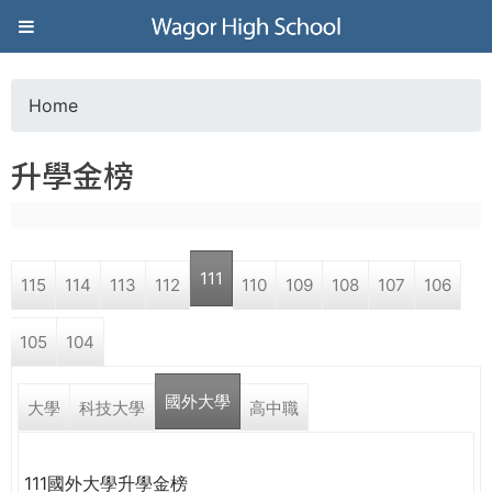
Jump to navigation
葳
格
Home
Y
高
升學金榜
o
級
u
中
111
115
114
113
112
110
109
108
107
106
a
學
105
104
r
葳
國外大學
e
大學
科技大學
高中職
格
國
h
際．
111國外大學升學金榜
國