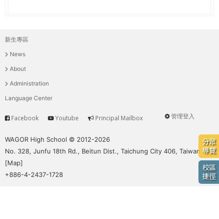
e
際
葳
r
格。
新生專區
主
培
e
News
養
選
具
About
國
單
Administration
際
Language Center
移
動
管理登入
Facebook
Youtube
Principal Mailbox
Service
User
力
的
menu
WAGOR High School © 2012-2026
分眾
世
導覽
No. 328, Junfu 18th Rd., Beitun Dist., Taichung City 406, Taiwan
界
[
Map
]
校區
公
+886-4-2437-1728
捷徑
民。
WAGOR
TODAY