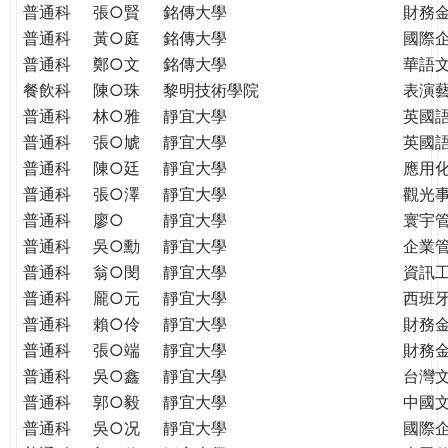
普通科
張○賢
銘傳大學
財務
普通科
黃○庭
銘傳大學
國際
普通科
鄭○文
銘傳大學
華語
餐飲科
陳○珠
黎明技術學院
表演
普通科
林○雅
靜宜大學
英國
普通科
張○虓
靜宜大學
英國
普通科
陳○廷
靜宜大學
應用
普通科
張○澤
靜宜大學
觀光
普通科
廖○
靜宜大學
寰宇
普通科
吳○勳
靜宜大學
企業
普通科
翁○閔
靜宜大學
資訊
普通科
龎○元
靜宜大學
西班
普通科
賴○伶
靜宜大學
財務
普通科
張○端
靜宜大學
財務
普通科
吳○鑫
靜宜大學
台灣
普通科
郭○毅
靜宜大學
中國
普通科
吳○况
靜宜大學
國際企