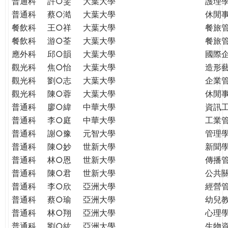
普通科
許○雯
大葉大學
護理
普通科
蔡○澔
大葉大學
休閒
餐飲科
王○祥
大葉大學
餐旅
餐飲科
游○荃
大葉大學
餐旅
應外科
邱○韻
大葉大學
國際
觀光科
焦○怡
大葉大學
造形
觀光科
劉○志
大葉大學
企業
觀光科
陳○蓉
大葉大學
休閒
普通科
廖○緯
中華大學
資訊
普通科
李○庭
中華大學
工業
普通科
謝○豫
元智大學
管理學
普通科
陳○妙
世新大學
新聞
普通科
林○恩
世新大學
傳播
普通科
陳○君
世新大學
公共
普通科
李○欣
亞洲大學
經營
普通科
蔡○瑜
亞洲大學
幼兒
普通科
林○翔
亞洲大學
心理
普通科
劉○紘
亞洲大學
生物