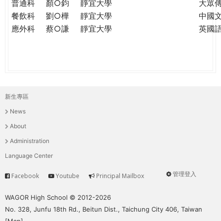
普通科
顏○鈞
靜宜大學
大眾
餐飲科
劉○樺
靜宜大學
中國
應外科
蔡○謙
靜宜大學
英國
新生專區
主
News
選
About
單
Administration
Language Center
管理登入
Facebook
Youtube
Principal Mailbox
Service
User
menu
WAGOR High School © 2012-2026
No. 328, Junfu 18th Rd., Beitun Dist., Taichung City 406, Taiwan
[
Map
]