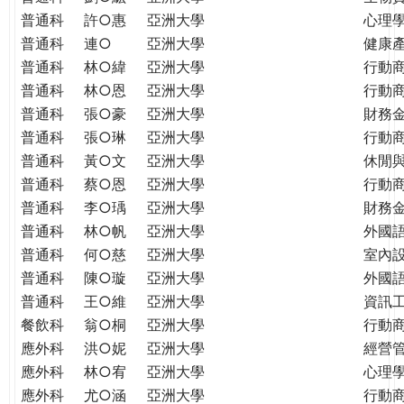
普通科
許○惠
亞洲大學
心理
普通科
連○
亞洲大學
健康
普通科
林○緯
亞洲大學
行動
普通科
林○恩
亞洲大學
行動
普通科
張○豪
亞洲大學
財務
普通科
張○琳
亞洲大學
行動
普通科
黃○文
亞洲大學
休閒
普通科
蔡○恩
亞洲大學
行動
普通科
李○瑀
亞洲大學
財務
普通科
林○帆
亞洲大學
外國
普通科
何○慈
亞洲大學
室內
普通科
陳○璇
亞洲大學
外國語
普通科
王○維
亞洲大學
資訊工
餐飲科
翁○桐
亞洲大學
行動
應外科
洪○妮
亞洲大學
經營
應外科
林○宥
亞洲大學
心理
應外科
尤○涵
亞洲大學
行動