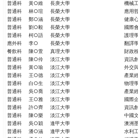
普通科
黃○維
長庚大學
機械
普通科
林○瑄
長榮大學
應用
普通科
鄭○涵
長榮大學
健康
普通科
劉○毅
長榮大學
國際
普通科
柯○語
長榮大學
護理學
應外科
李○
長榮大學
翻譯
餐飲科
陳○萱
真理大學
財政
普通科
陳○伶
淡江大學
資訊
普通科
黃○瑜
淡江大學
外交
普通科
王○德
淡江大學
產業
普通科
白○生
淡江大學
物理
普通科
吳○喬
淡江大學
產業
普通科
王○雅
淡江大學
國際
普通科
許○齊
淡江大學
資訊
普通科
陳○樂
淡江大學
中國
普通科
吳○穎
逢甲大學
澳洲
普通科
潘○涵
逢甲大學
水利