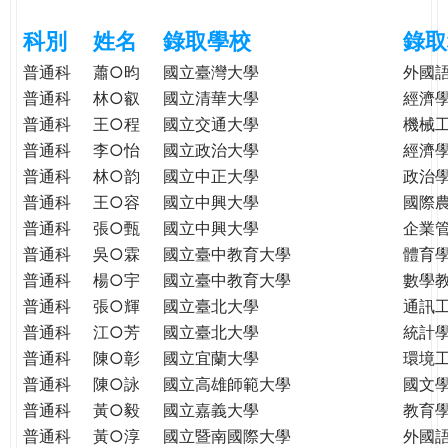
e
際
科別
姓名
錄取學校
錄取
葳
r
格。
普通科
蕭○昀
國立臺灣大學
外國
培
普通科
林○叡
國立清華大學
經濟
e
養
普通科
王○程
國立交通大學
機械
具
普通科
李○怡
國立政治大學
經濟
國
普通科
林○韵
國立中正大學
政治
際
普通科
王○容
國立中興大學
國際
移
普通科
張○甄
國立中興大學
企業
動
普通科
吳○霖
國立臺中教育大學
體育
力
普通科
楊○宇
國立臺中教育大學
數學
的
普通科
張○輝
國立臺北大學
通訊
世
普通科
江○芳
國立臺北大學
統計
界
公
普通科
陳○彰
國立宜蘭大學
環境
民。
普通科
陳○詠
國立高雄師範大學
國文
WAGOR
普通科
黃○毅
國立嘉義大學
教育
TODAY
普通科
黃○淳
國立暨南國際大學
外國