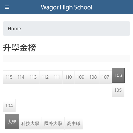
Jump to navigation
葳
格
Home
Y
高
升學金榜
o
級
u
中
106
115
114
113
112
111
110
109
108
107
a
學
105
r
葳
104
e
格
國
大學
h
科技大學
國外大學
高中職
際．
國