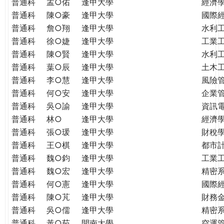
普通科
孟○佑
逢甲大學
經濟
普通科
陳○豪
逢甲大學
國際
普通科
詹○翔
逢甲大學
水利
普通科
徐○婕
逢甲大學
工業
普通科
陳○賢
逢甲大學
水利
普通科
葉○辰
逢甲大學
土木
普通科
李○慧
逢甲大學
風險
普通科
何○安
逢甲大學
企業
普通科
吳○諭
逢甲大學
資訊
普通科
林○
逢甲大學
經濟
普通科
張○瑗
逢甲大學
財稅
普通科
王○棋
逢甲大學
都市
普通科
魏○鈞
逢甲大學
工業
普通科
魏○宏
逢甲大學
精密
普通科
何○憲
逢甲大學
國際
普通科
陳○芃
逢甲大學
財務
普通科
吳○儒
逢甲大學
精密
普通科
黃○茹
開南大學
空運