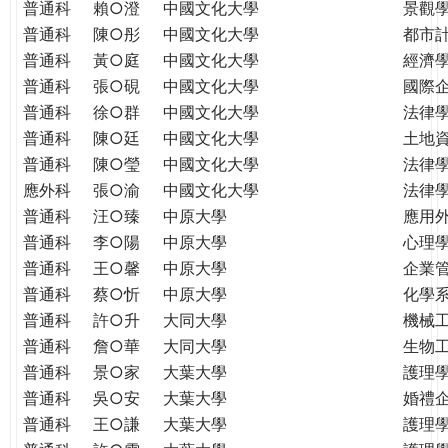
普通科
賴○澄
中國文化大學
景觀
普通科
陳○彤
中國文化大學
都市
普通科
黃○庭
中國文化大學
經濟
普通科
張○硯
中國文化大學
國際
普通科
徐○群
中國文化大學
法律
普通科
陳○廷
中國文化大學
土地
普通科
陳○瑩
中國文化大學
法律
應外科
張○渝
中國文化大學
法律
普通科
汪○臻
中原大學
應用
普通科
李○陽
中原大學
心理
普通科
王○馨
中原大學
企業
普通科
蔡○忻
中原大學
化學
普通科
許○升
大同大學
機械
普通科
詹○華
大同大學
生物
普通科
景○家
大葉大學
護理
普通科
吳○安
大葉大學
婚禮
普通科
王○謙
大葉大學
護理