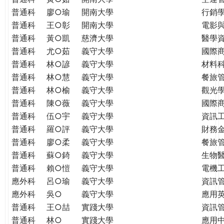
普通科
廖○瑜
開南大學
行銷
普通科
王○彰
開南大學
電影
普通科
黃○凱
慈濟大學
醫學
普通科
尤○茹
義守大學
國際
普通科
林○諺
義守大學
材料
普通科
林○慧
義守大學
餐旅
普通科
林○榆
義守大學
觀光
普通科
陳○薇
義守大學
國際
普通科
伍○宇
義守大學
資訊
普通科
羅○評
義守大學
財務
普通科
廖○柔
義守大學
餐旅
普通科
蘇○錡
義守大學
生物
普通科
賴○愷
義守大學
電機
應外科
呂○瑜
義守大學
資訊
應外科
吳○
義守大學
應用
普通科
王○喆
實踐大學
資訊
普通科
林○
實踐大學
應用