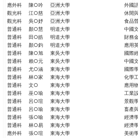
應外科
陳○吟
亞洲大學
外國
觀光科
江○慈
亞洲大學
休閒
觀光科
吳○妤
亞洲大學
食品
普通科
顏○慧
明道大學
中國
普通科
田○皓
明道大學
財務
普通科
顏○鈞
明道大學
應用
普通科
陳○旭
東吳大學
國際
普通科
賴○元
東吳大學
中國
普通科
尤○涵
東海大學
國際學
普通科
林○家
東海大學
化學
普通科
文○
東海大學
應用
普通科
巫○瑜
東海大學
工業
普通科
呂○瑄
東海大學
景觀
普通科
呂○瑜
東海大學
畜產
普通科
張○喻
東海大學
經濟
普通科
林○易
東海大學
經濟
應外科
張○瑄
東海大學
美術