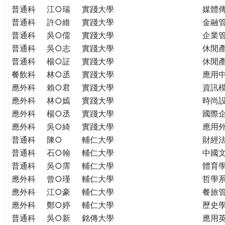
普通科
江○瑞
實踐大學
媒體
普通科
許○維
實踐大學
金融
普通科
吳○儒
實踐大學
企業
普通科
吳○志
實踐大學
休閒
普通科
楊○証
實踐大學
休閒
餐飲科
林○丞
實踐大學
應用
應外科
賴○君
實踐大學
資訊
應外科
林○嫣
實踐大學
時尚
應外科
楊○丞
實踐大學
國際
應外科
吳○綺
實踐大學
應用
普通科
陳○
輔仁大學
財經
普通科
石○翰
輔仁大學
中國
普通科
吳○霈
輔仁大學
體育
應外科
曾○瑾
輔仁大學
哲學
應外科
江○豪
輔仁大學
餐旅
應外科
鄭○婷
輔仁大學
歷史
普通科
吳○新
銘傳大學
應用