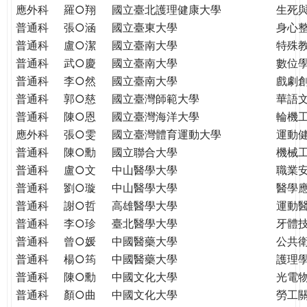
THE
應外科
羅○翔
國立臺北護理健康大學
生死
WORLD
普通科
張○涵
國立臺東大學
身心
TOMORROW
普通科
盧○潔
國立臺南大學
特殊
PUTTING
普通科
武○慶
國立臺南大學
數位
YOU
普通科
李○然
國立臺南大學
戲劇創
ON
普通科
郭○慈
國立臺灣師範大學
華語
THE
普通科
陳○恩
國立臺灣海洋大學
輪機
PATH
應外科
張○雯
國立臺灣體育運動大學
運動
TO
GLOBAL
普通科
陳○勳
國立聯合大學
機械
CITIZENSHIP
普通科
盧○文
中山醫學大學
職業
普通科
劉○璇
中山醫學大學
醫學
普通科
謝○哲
高雄醫學大學
運動
普通科
李○珍
臺北醫學大學
牙體
普通科
曾○媛
中國醫藥大學
公共
普通科
楊○筠
中國醫藥大學
護理
普通科
陳○勳
中國文化大學
光電
普通科
顏○曲
中國文化大學
勞工