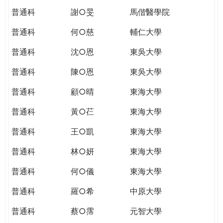
普通科
謝○旻
馬偕醫學院
普通科
何○慈
輔仁大學
普通科
沈○恩
東吳大學
普通科
陳○恩
東吳大學
普通科
顧○晴
東海大學
普通科
黃○芢
東海大學
普通科
王○凱
東海大學
普通科
林○妍
東海大學
普通科
何○儀
東海大學
普通科
羅○希
中原大學
普通科
蔡○霈
元智大學