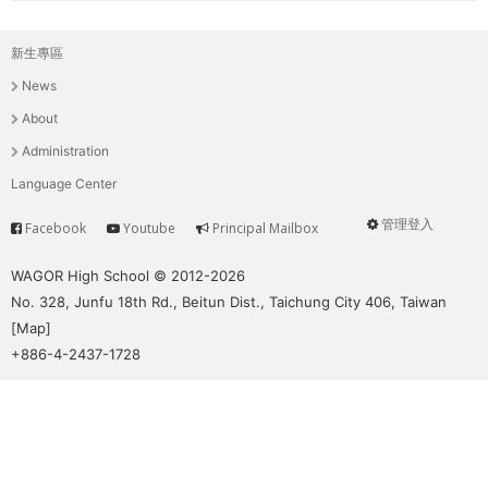
新生專區
主
News
選
About
單
Administration
Language Center
管理登入
Facebook
Youtube
Principal Mailbox
Service
User
menu
WAGOR High School © 2012-2026
No. 328, Junfu 18th Rd., Beitun Dist., Taichung City 406, Taiwan
[
Map
]
+886-4-2437-1728