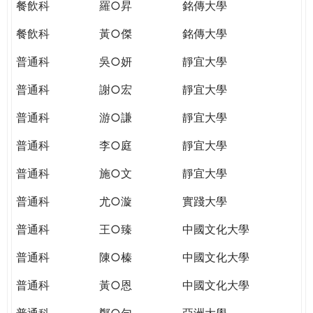
餐飲科
羅○昇
銘傳大學
餐飲科
黃○傑
銘傳大學
普通科
吳○妍
靜宜大學
普通科
謝○宏
靜宜大學
普通科
游○謙
靜宜大學
普通科
李○庭
靜宜大學
普通科
施○文
靜宜大學
普通科
尤○漩
實踐大學
普通科
王○臻
中國文化大學
普通科
陳○榛
中國文化大學
普通科
黃○恩
中國文化大學
普通科
鄭○勻
亞洲大學