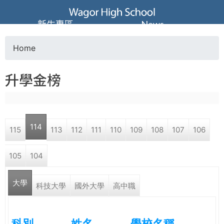
Jump to navigation
葳
新生專區
News
格
Home
Y
高
升學金榜
o
級
u
中
114
115
113
112
111
110
109
108
107
106
a
學
105
104
r
葳
大學
e
科技大學
國外大學
高中職
格
國
h
際．
科別
姓名
學校名稱
國