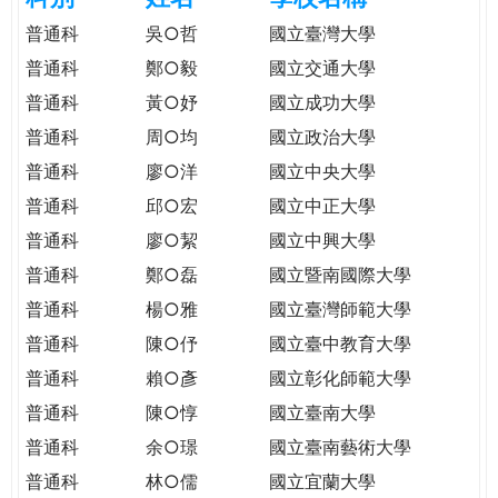
e
際
普通科
吳○哲
國立臺灣大學
葳
普通科
鄭○毅
國立交通大學
r
格。
普通科
黃○妤
國立成功大學
培
e
養
普通科
周○均
國立政治大學
具
普通科
廖○洋
國立中央大學
國
普通科
邱○宏
國立中正大學
際
移
普通科
廖○絜
國立中興大學
動
普通科
鄭○磊
國立暨南國際大學
力
普通科
楊○雅
國立臺灣師範大學
的
世
普通科
陳○伃
國立臺中教育大學
界
普通科
賴○彥
國立彰化師範大學
公
普通科
陳○惇
國立臺南大學
民。
普通科
余○璟
國立臺南藝術大學
WAGOR
TODAY
普通科
林○儒
國立宜蘭大學