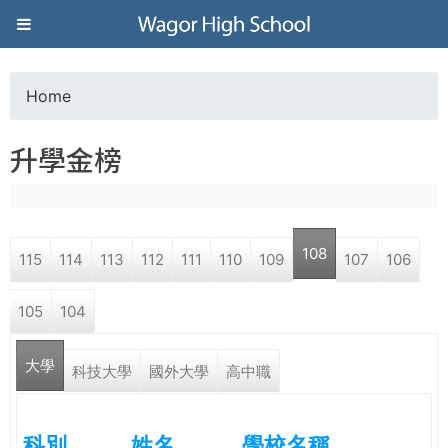
Jump to navigation
葳
格
Home
Y
高
升學金榜
o
級
u
中
108
115
114
113
112
111
110
109
107
106
a
學
105
104
r
葳
大學
e
科技大學
國外大學
高中職
格
國
h
際．
科別
姓名
學校名稱
國