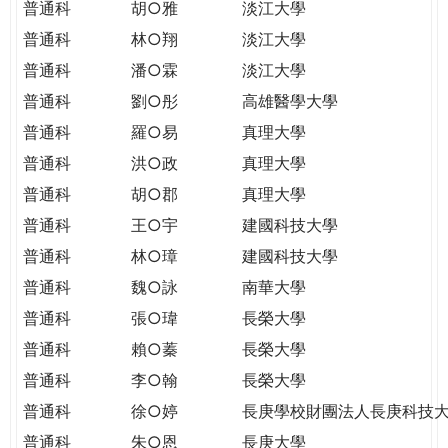
普通科
胡○雅
淡江大學
普通科
林○翔
淡江大學
普通科
潘○霖
淡江大學
普通科
劉○彤
高雄醫學大學
普通科
羅○易
真理大學
普通科
洪○政
真理大學
普通科
胡○郡
真理大學
普通科
王○宇
建國科技大學
普通科
林○璋
建國科技大學
普通科
魏○詠
南華大學
普通科
張○瑋
長榮大學
普通科
賴○蓁
長榮大學
普通科
李○翰
長榮大學
普通科
徐○婷
長庚學校財團法人長庚科技
普通科
朱○恩
長庚大學