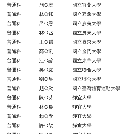
THE
普通科
施○宏
國立宜蘭大學
WORLD
普通科
林○鈺
國立嘉義大學
TOMORROW
PUTTING
普通科
呂○恩
國立嘉義大學
YOU
普通科
林○丞
國立屏東大學
ON
普通科
王○麒
國立臺東大學
THE
普通科
高○凱
國立金門大學
PATH
TO
普通科
江○諺
國立東華大學
GLOBAL
普通科
吳○庭
國立聯合大學
CITIZENSHIP
普通科
劉○昱
國立聯合大學
普通科
趙○勛
國立臺灣體育運動大學
普通科
陳○芬
靜宜大學
普通科
林○晨
靜宜大學
普通科
賴○欣
靜宜大學
普通科
許○劼
靜宜大學