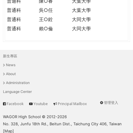
普通科
陳○睿
大葉大學
普通科
吳○任
大葉大學
普通科
王○銓
大同大學
普通科
賴○倫
大同大學
新生專區
主
News
選
About
單
Administration
Language Center
管理登入
Facebook
Youtube
Principal Mailbox
Service
User
menu
WAGOR High School © 2012-2026
No. 328, Junfu 18th Rd., Beitun Dist., Taichung City 406, Taiwan
[
Map
]