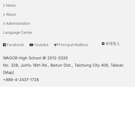
News
選
About
單
Administration
Language Center
管理登入
Facebook
Youtube
Principal Mailbox
Service
User
menu
WAGOR High School © 2012-2026
No. 328, Junfu 18th Rd., Beitun Dist., Taichung City 406, Taiwan
[
Map
]
+886-4-2437-1728