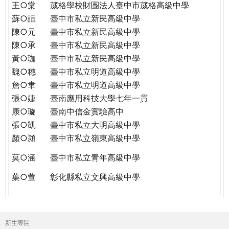
王○棠
葳格學校財團法人臺中市葳格高級中學
蘇○誼
臺中市私立新民高級中學
陳○元
臺中市私立新民高級中學
陳○承
臺中市私立新民高級中學
黃○珈
臺中市私立新民高級中學
魏○穗
臺中市私立明道高級中學
詹○聿
臺中市私立明道高級中學
張○婕
臺南應用科技大學七年一貫
康○璇
臺南中信金實驗高中
張○凱
臺中市私立大明高級中學
顏○潁
臺中市私立嶺東高級中學
莫○涵
臺中市私立青年高級中學
葉○萱
彰化縣私立文興高級中學
新生專區
主