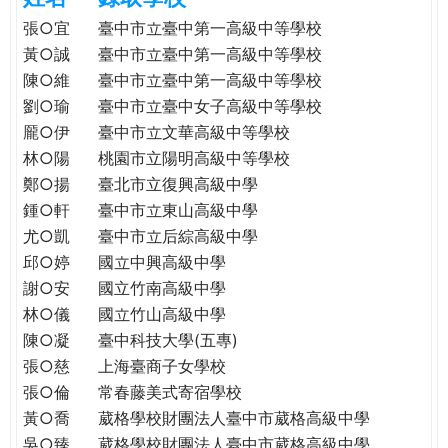
e
際
張○宜
臺中市立臺中第一高級中等學校
葳
黃○誠
臺中市立臺中第一高級中等學校
r
格。
陳○維
臺中市立臺中第一高級中等學校
培
劉○瑜
臺中市立臺中女子高級中等學校
e
養
龎○伊
臺中市立文華高級中等學校
具
林○陽
桃園市立陽明高級中等學校
國
鄭○揚
臺北市立復興高級中學
際
鍾○軒
臺中市立東山高級中學
移
尤○凱
臺中市立后綜高級中學
動
力
邱○婷
國立中興高級中學
的
謝○安
國立竹南高級中學
世
林○儀
國立竹山高級中學
界
陳○凝
臺中科技大學(五專)
公
張○慈
上海臺商子女學校
民。
張○倫
常春藤美式寄宿學校
WAGOR
黃○喬
葳格學校財團法人臺中市葳格高級中學
TODAY
吳○臻
葳格學校財團法人臺中市葳格高級中學