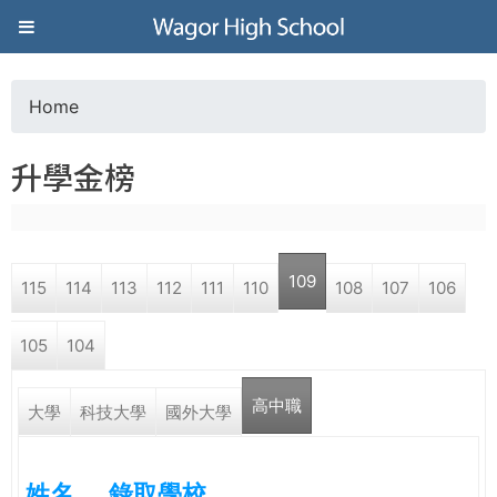
Jump to navigation
葳
格
Home
Y
高
升學金榜
o
級
u
中
109
115
114
113
112
111
110
108
107
106
a
學
105
104
r
葳
高中職
e
大學
科技大學
國外大學
格
國
h
際．
姓名
錄取學校
國