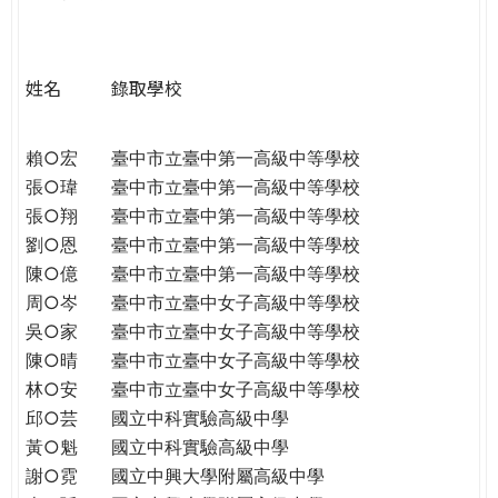
e
際
葳
r
格。
姓名
錄取學校
培
e
養
具
賴○宏
臺中市立臺中第一高級中等學校
國
張○瑋
臺中市立臺中第一高級中等學校
際
張○翔
臺中市立臺中第一高級中等學校
移
劉○恩
臺中市立臺中第一高級中等學校
動
陳○億
臺中市立臺中第一高級中等學校
力
周○岑
臺中市立臺中女子高級中等學校
的
吳○家
臺中市立臺中女子高級中等學校
世
陳○晴
臺中市立臺中女子高級中等學校
界
林○安
臺中市立臺中女子高級中等學校
公
邱○芸
國立中科實驗高級中學
民。
黃○魁
國立中科實驗高級中學
WAGOR
謝○霓
國立中興大學附屬高級中學
TODAY