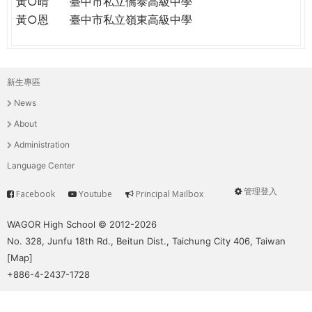
黃○晴
臺中市私立僑泰高級中學
黃○恩
臺中市私立嶺東高級中學
新生專區
主
News
選
About
單
Administration
Language Center
管理登入
Facebook
Youtube
Principal Mailbox
Service
User
menu
WAGOR High School © 2012-2026
No. 328, Junfu 18th Rd., Beitun Dist., Taichung City 406, Taiwan
[
Map
]
+886-4-2437-1728