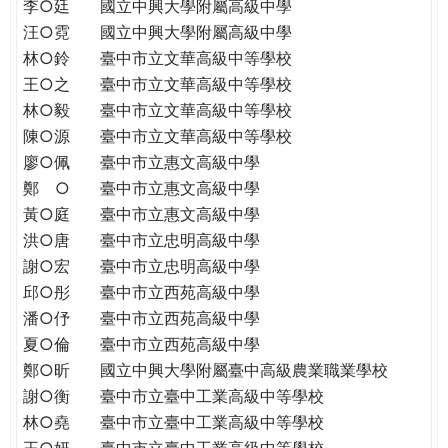
THE
李○廷
國立中興大學附屬高級中學
WORLD
汪○霓
國立中興大學附屬高級中學
TOMORROW
林○鈴
臺中市立文華高級中等學校
PUTTING
王○之
臺中市立文華高級中等學校
YOU
林○毅
臺中市立文華高級中等學校
ON
陳○源
臺中市立文華高級中等學校
THE
廖○佩
臺中市立惠文高級中學
PATH
鄭 ○
臺中市立惠文高級中學
TO
黃○庭
臺中市立惠文高級中學
GLOBAL
洪○唐
臺中市立忠明高級中學
CITIZENSHIP
謝○宏
臺中市立忠明高級中學
邱○彤
臺中市立西苑高級中學
潘○伃
臺中市立西苑高級中學
夏○倫
臺中市立西苑高級中學
鄭○昕
國立中興大學附屬臺中高級農業職業學校
謝○衡
臺中市立臺中工業高級中等學校
林○堯
臺中市立臺中工業高級中等學校
王○妍
臺中市立臺中工業高級中等學校