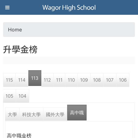
Jump to navigation
葳
格
Home
Y
高
升學金榜
o
級
u
中
113
115
114
112
111
110
109
108
107
106
a
學
105
104
r
葳
高中職
e
大學
科技大學
國外大學
格
國
h
際．
高中職金榜
國