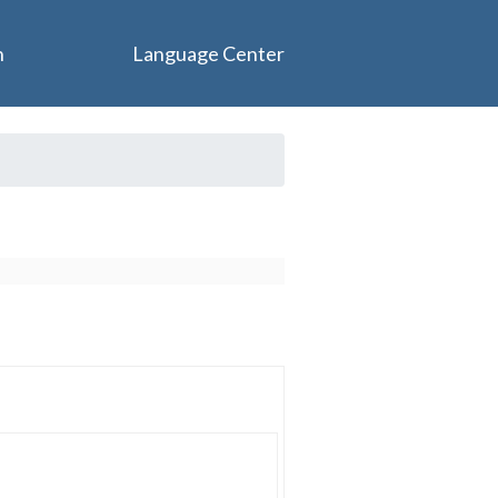
n
Language Center