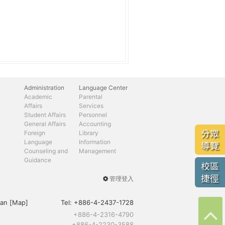
Administration
Language Center
Academic
Parental
Affairs
Services
Student Affairs
Personnel
General Affairs
Accounting
分眾
Foreign
Library
Language
Information
導覽
Counseling and
Management
Guidance
校區
捷徑
管理登入
User
menu
an [
Map
]
Tel:
+886-4-2437-1728
+886-4-2316-4790
+886-4-2230-3588