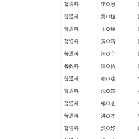
THE
普通科
李○恩
WORLD
TOMORROW
普通科
吳○桓
PUTTING
普通科
王○曄
YOU
ON
普通科
黃○晴
THE
PATH
普通科
陸○宇
TO
餐飲科
陳○佑
GLOBAL
CITIZENSHIP
普通科
賴○臻
普通科
沈○筑
普通科
楊○芝
普通科
洪○芩
普通科
吳○妤