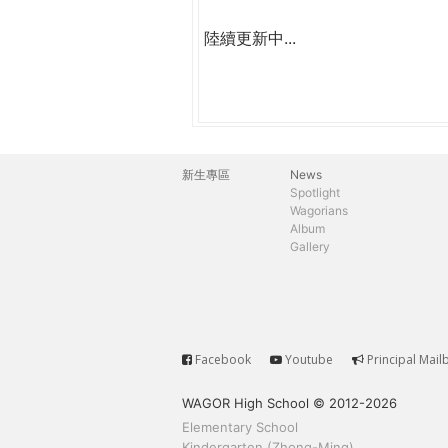
陸續更新中...
新生專區
News
主
Spotlight
Wagorians
選
Album
Gallery
單
Facebook
Youtube
Principal Mail
Service
WAGOR High School © 2012-2026
Elementary School
Kindergarten (Zhong-Ming)