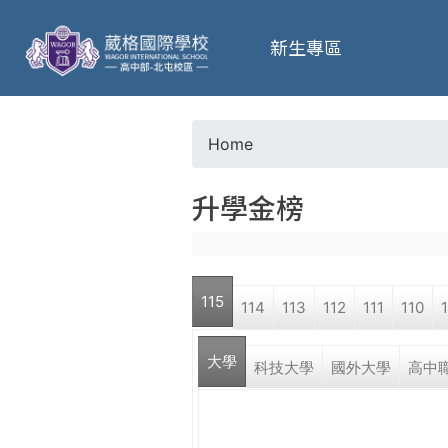
葳
新生專區
格
高
Home
Y
級
升學金榜
o
中
u
學
115
114
113
112
111
110
a
葳
大學
r
科技大學
國外大學
高中
格
國
e
際．
國