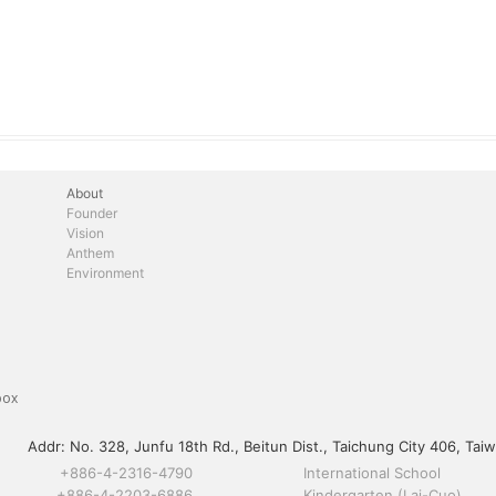
About
Founder
Vision
Anthem
Environment
box
Addr:
No. 328, Junfu 18th Rd., Beitun Dist., Taichung City 406, Taiw
+886-4-2316-4790
International School
+886-4-2203-6886
Kindergarten (Lai-Cuo)