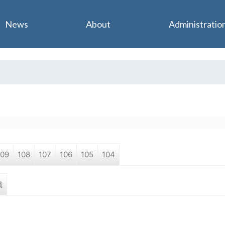
Jump to navigation
News
About
Administratio
109
108
107
106
105
104
職