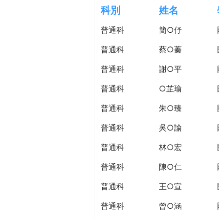
h
科別
姓名
際
葳
普通科
簡○伃
e
格。
培
普通科
蔡○蓁
r
養
具
普通科
謝○平
e
國
普通科
○芷瑜
際
移
普通科
朱○臻
動
力
普通科
吳○諭
的
普通科
林○宏
世
界
普通科
陳○仁
公
民。
普通科
王○宣
WAGOR
普通科
曾○涵
TODAY