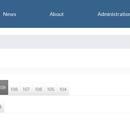
Jump to navigation
News
About
Administratio
109
108
107
106
105
104
職