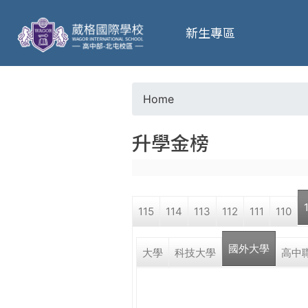
葳
新生專區
格
高
Home
Y
級
升學金榜
o
中
u
學
115
114
113
112
111
110
a
葳
國外大學
r
大學
科技大學
高中
格
國
e
際．
國