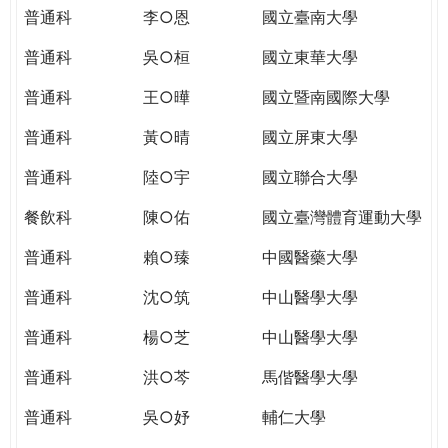
THE
普通科
李○恩
國立臺南大學
WORLD
TOMORROW
普通科
吳○桓
國立東華大學
PUTTING
普通科
王○曄
國立暨南國際大學
YOU
ON
普通科
黃○晴
國立屏東大學
THE
PATH
普通科
陸○宇
國立聯合大學
TO
餐飲科
陳○佑
國立臺灣體育運動大學
GLOBAL
CITIZENSHIP
普通科
賴○臻
中國醫藥大學
普通科
沈○筑
中山醫學大學
普通科
楊○芝
中山醫學大學
普通科
洪○芩
馬偕醫學大學
普通科
吳○妤
輔仁大學