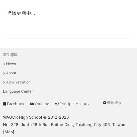
陸續更新中...
新生專區
主
News
選
About
單
Administration
Language Center
管理登入
Facebook
Youtube
Principal Mailbox
Service
User
menu
WAGOR High School © 2012-2026
No. 328, Junfu 18th Rd., Beitun Dist., Taichung City 406, Taiwan
[
Map
]