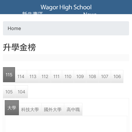
Jump to navigation
葳
新生專區
News
格
Home
Y
高
升學金榜
o
級
u
中
115
114
113
112
111
110
109
108
107
106
a
學
105
104
r
葳
大學
e
科技大學
國外大學
高中職
格
國
h
際．
國