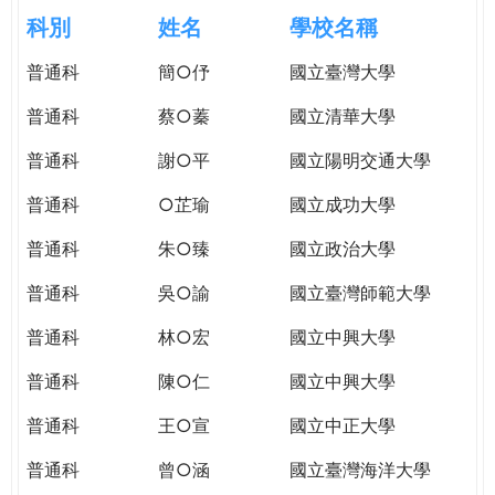
e
際
科別
姓名
學校名稱
葳
r
普通科
簡○伃
國立臺灣大學
格。
培
普通科
蔡○蓁
國立清華大學
e
養
具
普通科
謝○平
國立陽明交通大學
國
普通科
○芷瑜
國立成功大學
際
移
普通科
朱○臻
國立政治大學
動
力
普通科
吳○諭
國立臺灣師範大學
的
普通科
林○宏
國立中興大學
世
界
普通科
陳○仁
國立中興大學
公
民。
普通科
王○宣
國立中正大學
WAGOR
普通科
曾○涵
國立臺灣海洋大學
TODAY