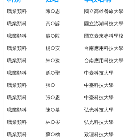
e
際
職業類科
陳○恩
國立高雄餐旅大學
葳
r
格。
職業類科
黃○諺
國立澎湖科技大學
培
e
職業類科
廖○陞
國立臺東專科學校
養
具
職業類科
楊○安
台南應用科技大學
國
際
職業類科
朱○豫
台南應用科技大學
移
職業類科
孫○聖
中臺科技大學
動
力
職業類科
張○
中臺科技大學
的
世
職業類科
張○恩
中臺科技大學
界
職業類科
陳○蔓
弘光科技大學
公
民。
職業類科
林○岑
弘光科技大學
WAGOR
TODAY
職業類科
蘇○榆
致理科技大學