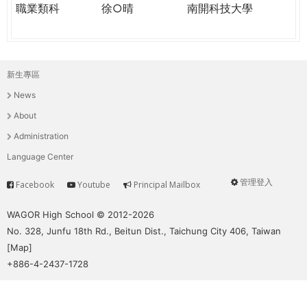
職業類科
徐○晴
南開科技大學
新生專區
主
News
選
About
單
Administration
Language Center
管理登入
Facebook
Youtube
Principal Mailbox
Service
User
menu
WAGOR High School © 2012-2026
No. 328, Junfu 18th Rd., Beitun Dist., Taichung City 406, Taiwan
[
Map
]
+886-4-2437-1728