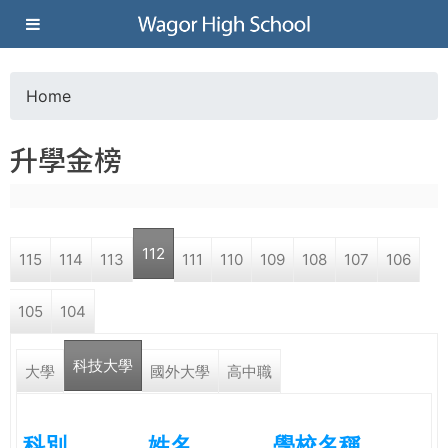
Jump to navigation
葳
格
Home
Y
高
升學金榜
o
級
u
中
112
115
114
113
111
110
109
108
107
106
a
學
105
104
r
葳
科技大學
e
大學
國外大學
高中職
格
國
h
際．
科別
姓名
學校名稱
國