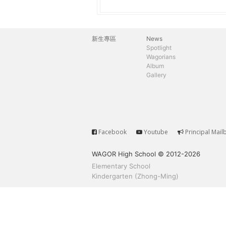
h
際
葳
e
格。
新生專區
News
主
培
Spotlight
r
Wagorians
養
選
Album
具
Gallery
e
國
單
際
移
動
力
Facebook
Youtube
Principal Mail
Service
的
WAGOR High School © 2012-2026
世
Elementary School
界
Kindergarten (Zhong-Ming)
公
民。
WAGOR
TODAY