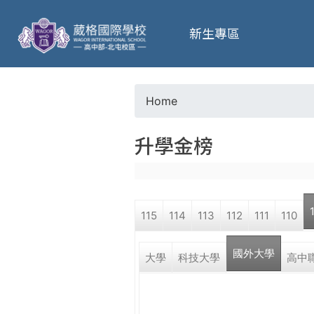
葳
新生專區
格
高
Home
Y
級
升學金榜
o
中
u
學
115
114
113
112
111
110
a
葳
國外大學
r
大學
科技大學
高中
格
國
e
際．
國