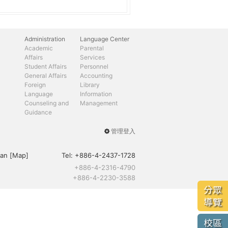
Administration
Language Center
Academic
Parental
Affairs
Services
Student Affairs
Personnel
General Affairs
Accounting
Foreign
Library
Language
Information
Counseling and
Management
Guidance
管理登入
User
menu
an [
Map
]
Tel:
+886-4-2437-1728
+886-4-2316-4790
+886-4-2230-3588
分眾
導覽
校區