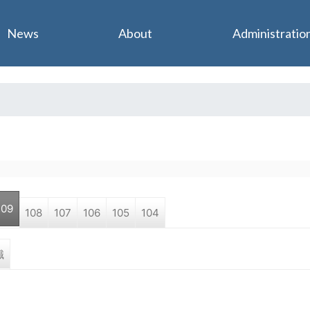
Jump to navigation
News
About
Administratio
109
108
107
106
105
104
職