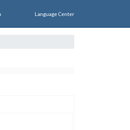
n
Language Center