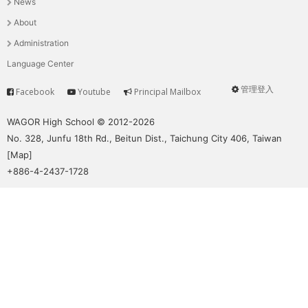
News
選
About
單
Administration
Language Center
管理登入
Facebook
Youtube
Principal Mailbox
Service
User
menu
WAGOR High School © 2012-2026
No. 328, Junfu 18th Rd., Beitun Dist., Taichung City 406, Taiwan
[
Map
]
+886-4-2437-1728