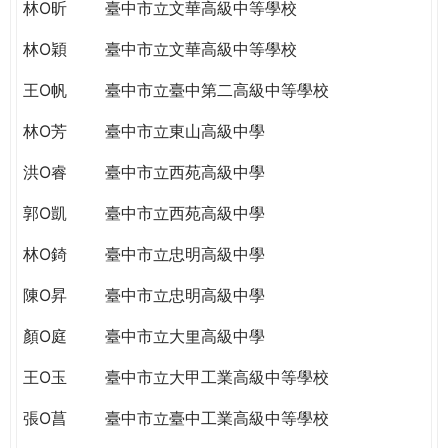
THE
林O昕
臺中市立文華高級中等學校
WORLD
林O穎
臺中市立文華高級中等學校
TOMORROW
PUTTING
王O帆
臺中市立臺中第二高級中等學校
YOU
ON
林O芳
臺中市立東山高級中學
THE
洪O睿
臺中市立西苑高級中學
PATH
TO
郭O凱
臺中市立西苑高級中學
GLOBAL
CITIZENSHIP
林O錡
臺中市立忠明高級中學
陳O昇
臺中市立忠明高級中學
顏O庭
臺中市立大里高級中學
王O玉
臺中市立大甲工業高級中等學校
張O菖
臺中市立臺中工業高級中等學校