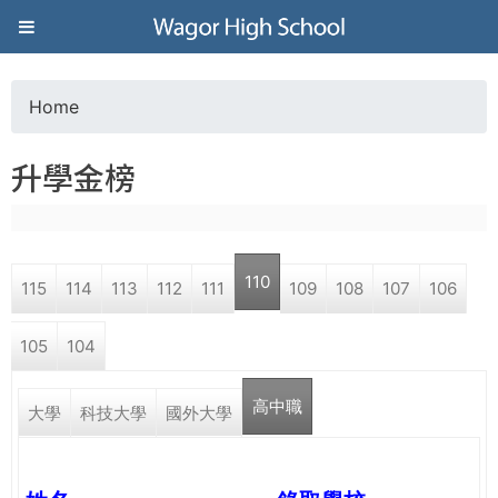
Jump to navigation
葳
格
Home
Y
高
升學金榜
o
級
u
中
110
115
114
113
112
111
109
108
107
106
a
學
105
104
r
葳
高中職
e
大學
科技大學
國外大學
格
國
h
際．
國