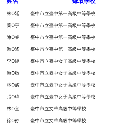
姓名
錄取學校
e
際
葳
林O廷
臺中市立臺中第一高級中等學校
r
格。
葉O亨
臺中市立臺中第一高級中等學校
培
e
養
陳O睿
臺中市立臺中第一高級中等學校
具
國
游O遙
臺中市立臺中第一高級中等學校
際
李O綾
臺中市立臺中女子高級中等學校
移
動
游O敏
臺中市立臺中女子高級中等學校
力
的
林O旂
臺中市立臺中女子高級中等學校
世
界
張O瑋
臺中市立臺中女子高級中等學校
公
林O宣
臺中市立文華高級中等學校
民。
WAGOR
徐O妤
臺中市立文華高級中等學校
TODAY