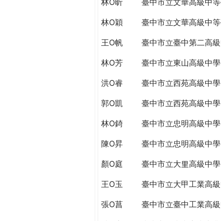
林O昕
臺中市立文華高級中等
THE
WORLD
林O穎
臺中市立文華高級中等
TOMORROW
PUTTING
王O帆
臺中市立臺中第二高級
YOU
ON
林O芳
臺中市立東山高級中學
THE
洪O睿
臺中市立西苑高級中學
PATH
TO
郭O凱
臺中市立西苑高級中學
GLOBAL
CITIZENSHIP
林O錡
臺中市立忠明高級中學
陳O昇
臺中市立忠明高級中學
顏O庭
臺中市立大里高級中學
王O玉
臺中市立大甲工業高級
張O菖
臺中市立臺中工業高級