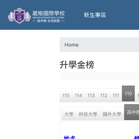
葳
新生專區
格
高
Home
Y
級
升學金榜
o
中
u
學
110
115
114
113
112
111
a
葳
高中
r
大學
科技大學
國外大學
格
國
e
際．
國
姓名