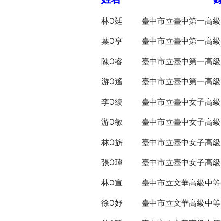
h
際
林O廷
臺中市立臺中第一高級
葳
e
格。
葉O亨
臺中市立臺中第一高級
培
r
養
陳O睿
臺中市立臺中第一高級
具
e
國
游O遙
臺中市立臺中第一高級
際
李O綾
臺中市立臺中女子高級
移
動
游O敏
臺中市立臺中女子高級
力
的
林O旂
臺中市立臺中女子高級
世
張O瑋
臺中市立臺中女子高級
界
公
林O宣
臺中市立文華高級中等
民。
WAGOR
徐O妤
臺中市立文華高級中等
TODAY