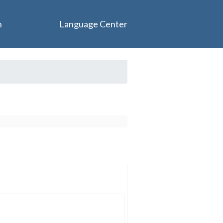
n
Language Center