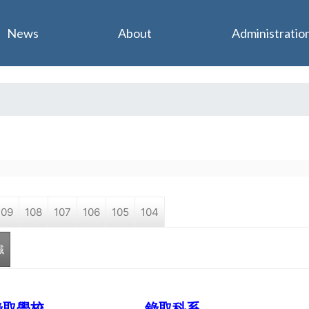
Jump to navigation
News
About
Administratio
109
108
107
106
105
104
職
錄取學校
錄取科系