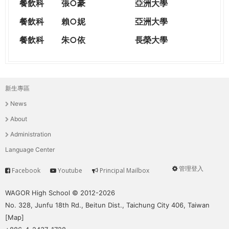
餐飲科
張○豪
亞洲大學
餐飲科
賴○妮
亞洲大學
餐飲科
朱○依
長榮大學
新生專區
主
News
選
About
單
Administration
Language Center
管理登入
Facebook
Youtube
Principal Mailbox
Service
User
menu
WAGOR High School © 2012-2026
No. 328, Junfu 18th Rd., Beitun Dist., Taichung City 406, Taiwan
[
Map
]