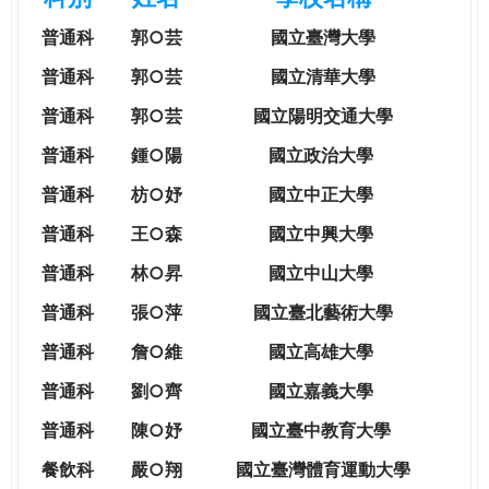
e
際
普通科
郭○芸
國立臺灣大學
葳
r
格。
普通科
郭○芸
國立清華大學
培
普通科
郭○芸
國立陽明交通大學
e
養
具
普通科
鍾○陽
國立政治大學
國
普通科
枋○妤
國立中正大學
際
移
普通科
王○森
國立中興大學
動
普通科
林○昇
國立中山大學
力
的
普通科
張○萍
國立臺北藝術大學
世
普通科
詹○維
國立高雄大學
界
公
普通科
劉○齊
國立嘉義大學
民。
普通科
陳○妤
國立臺中教育大學
WAGOR
TODAY
餐飲科
嚴○翔
國立
臺灣體育運動大學