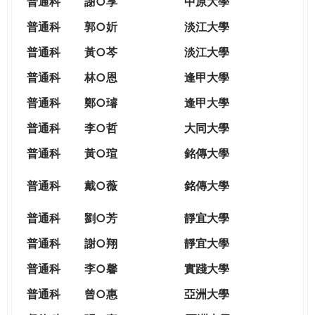
普通科
謝○享
中原大學
普通科
郭○妡
淡江大學
普通科
黃○芩
淡江大學
普通科
林○恩
逢甲大學
普通科
鄭○璿
逢甲大學
普通科
李○哲
大同大學
普通科
黃○瑄
銘傳大學
普通科
戴○薇
銘傳大學
普通科
劉○芳
靜宜大學
普通科
謝○翔
靜宜大學
普通科
李○馨
實踐大學
普通科
曾○惠
亞洲大學