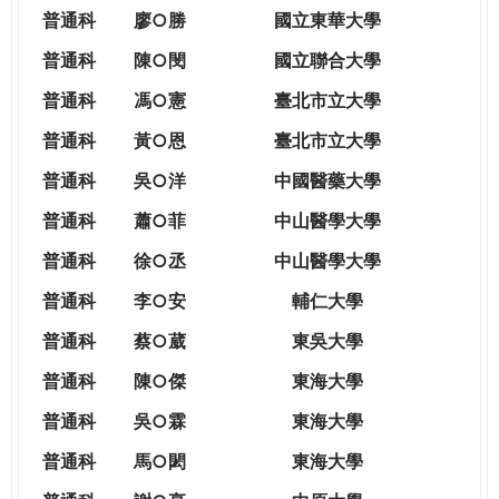
THE
普通科
廖○勝
國立東華大學
WORLD
TOMORROW
普通科
陳○閔
國立聯合大學
PUTTING
普通科
馮○憲
臺北市立大學
YOU
ON
普通科
黃○恩
臺北市立大學
THE
普
通科
吳○洋
中國醫藥大學
PATH
TO
普通科
蕭○菲
中山醫學大學
GLOBAL
普通科
徐○丞
中山醫學大學
CITIZENSHIP
普通科
李○安
輔仁大學
普通科
蔡○葳
東吳大學
普通科
陳○傑
東海大學
普通科
吳○霖
東海大學
普通科
馬○閎
東海大學