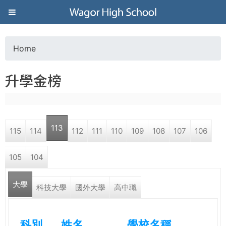
Jump to navigation
葳
格
Home
Y
高
升學金榜
o
級
u
中
113
115
114
112
111
110
109
108
107
106
a
學
105
104
r
葳
大學
e
科技大學
國外大學
高中職
格
國
h
際．
科別
姓名
學校名稱
國