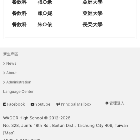
餐飲科
張○豪
亞洲大學
餐飲科
賴○妮
亞洲大學
餐飲科
朱○依
長榮大學
新生專區
主
News
選
About
單
Administration
Language Center
管理登入
Facebook
Youtube
Principal Mailbox
Service
User
menu
WAGOR High School © 2012-2026
No. 328, Junfu 18th Rd., Beitun Dist., Taichung City 406, Taiwan
[
Map
]