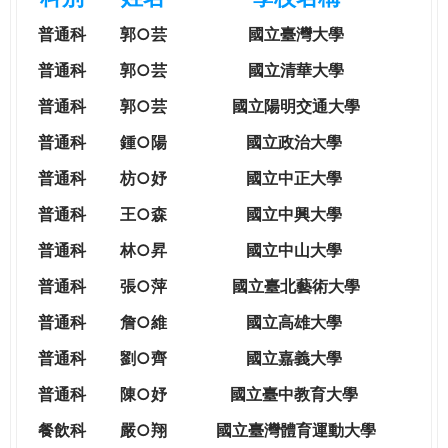
e
際
普通科
郭○芸
國立臺灣大學
葳
r
格。
普通科
郭○芸
國立清華大學
培
普通科
郭○芸
國立陽明交通大學
e
養
具
普通科
鍾○陽
國立政治大學
國
普通科
枋○妤
國立中正大學
際
移
普通科
王○森
國立中興大學
動
普通科
林○昇
國立中山大學
力
的
普通科
張○萍
國立臺北藝術大學
世
普通科
詹○維
國立高雄大學
界
公
普通科
劉○齊
國立嘉義大學
民。
普通科
陳○妤
國立臺中教育大學
WAGOR
TODAY
餐飲科
嚴○翔
國立
臺灣體育運動大學