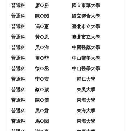
THE
普通科
廖○勝
國立東華大學
WORLD
TOMORROW
普通科
陳○閔
國立聯合大學
PUTTING
普通科
馮○憲
臺北市立大學
YOU
ON
普通科
黃○恩
臺北市立大學
THE
普
通科
吳○洋
中國醫藥大學
PATH
TO
普通科
蕭○菲
中山醫學大學
GLOBAL
普通科
徐○丞
中山醫學大學
CITIZENSHIP
普通科
李○安
輔仁大學
普通科
蔡○葳
東吳大學
普通科
陳○傑
東海大學
普通科
吳○霖
東海大學
普通科
馬○閎
東海大學