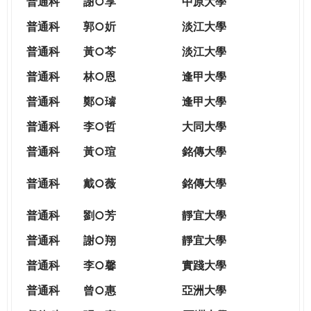
普通科
謝○享
中原大學
普通科
郭○妡
淡江大學
普通科
黃○芩
淡江大學
普通科
林○恩
逢甲大學
普通科
鄭○璿
逢甲大學
普通科
李○哲
大同大學
普通科
黃○瑄
銘傳大學
普通科
戴○薇
銘傳大學
普通科
劉○芳
靜宜大學
普通科
謝○翔
靜宜大學
普通科
李○馨
實踐大學
普通科
曾○惠
亞洲大學