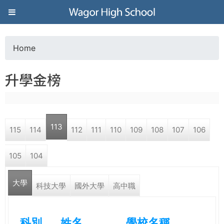
Jump to navigation
葳
格
Home
Y
高
升學金榜
o
級
u
中
113
115
114
112
111
110
109
108
107
106
a
學
105
104
r
葳
大學
e
科技大學
國外大學
高中職
格
國
h
際．
科別
姓名
學校名稱
國