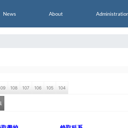
Jump to navigation
News
About
Administratio
109
108
107
106
105
104
職
錄取學校
錄取科系