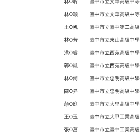
林O昕
臺中市立文華高級中等
THE
WORLD
林O穎
臺中市立文華高級中等
TOMORROW
PUTTING
王O帆
臺中市立臺中第二高級
YOU
ON
林O芳
臺中市立東山高級中學
THE
洪O睿
臺中市立西苑高級中學
PATH
TO
郭O凱
臺中市立西苑高級中學
GLOBAL
CITIZENSHIP
林O錡
臺中市立忠明高級中學
陳O昇
臺中市立忠明高級中學
顏O庭
臺中市立大里高級中學
王O玉
臺中市立大甲工業高級
張O菖
臺中市立臺中工業高級