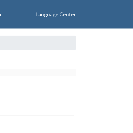
n
Language Center