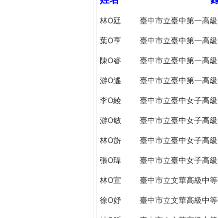
h
際
林O廷
臺中市立臺中第一高級
葳
e
格。
葉O亨
臺中市立臺中第一高級
培
r
養
陳O睿
臺中市立臺中第一高級
具
e
國
游O遙
臺中市立臺中第一高級
際
李O綾
臺中市立臺中女子高級
移
動
游O敏
臺中市立臺中女子高級
力
的
林O旂
臺中市立臺中女子高級
世
張O瑋
臺中市立臺中女子高級
界
公
林O宣
臺中市立文華高級中等
民。
WAGOR
徐O妤
臺中市立文華高級中等
TODAY