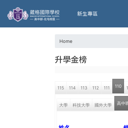
葳
新生專區
格
高
Home
Y
級
升學金榜
o
中
u
學
110
115
114
113
112
111
a
葳
高中
r
大學
科技大學
國外大學
格
國
e
際．
國
姓名