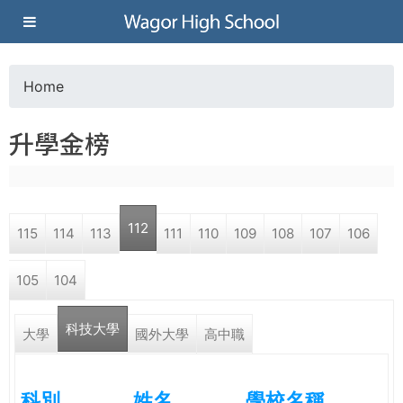
Jump to navigation
葳
格
Home
Y
高
升學金榜
o
級
u
中
112
115
114
113
111
110
109
108
107
106
a
學
105
104
r
葳
科技大學
e
大學
國外大學
高中職
格
國
h
際．
科別
姓名
學校名稱
國