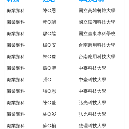
e
際
職業類科
陳○恩
國立高雄餐旅大學
葳
r
格。
職業類科
黃○諺
國立澎湖科技大學
培
e
職業類科
廖○陞
國立臺東專科學校
養
具
職業類科
楊○安
台南應用科技大學
國
際
職業類科
朱○豫
台南應用科技大學
移
職業類科
孫○聖
中臺科技大學
動
力
職業類科
張○
中臺科技大學
的
世
職業類科
張○恩
中臺科技大學
界
職業類科
陳○蔓
弘光科技大學
公
民。
職業類科
林○岑
弘光科技大學
WAGOR
TODAY
職業類科
蘇○榆
致理科技大學