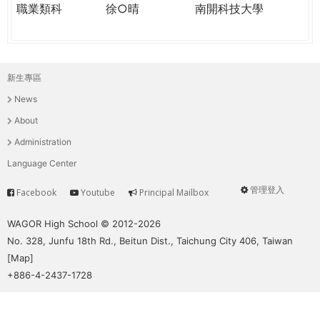
職業類科
徐○晴
南開科技大學
新生專區
主
News
選
About
單
Administration
Language Center
管理登入
Facebook
Youtube
Principal Mailbox
Service
User
menu
WAGOR High School © 2012-2026
No. 328, Junfu 18th Rd., Beitun Dist., Taichung City 406, Taiwan
[
Map
]
+886-4-2437-1728