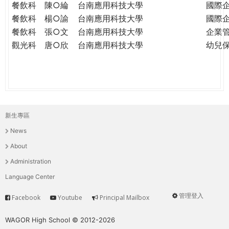
餐飲科
陳○綸
台南應用科技大學
國際
餐飲科
楊○諭
台南應用科技大學
國際
餐飲科
張○文
台南應用科技大學
企業
觀光科
唐○欣
台南應用科技大學
幼兒
新生專區
主
News
選
About
單
Administration
Language Center
管理登入
Facebook
Youtube
Principal Mailbox
Service
User
menu
WAGOR High School © 2012-2026