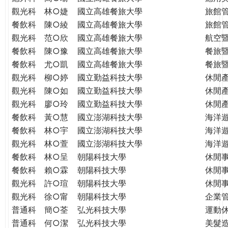
THE
觀光科
林○婕
國立高雄餐旅大學
旅館
WORLD
餐飲科
陳○綾
國立高雄餐旅大學
旅館
TOMORROW
觀光科
范○欣
國立高雄餐旅大學
航空
PUTTING
餐飲科
陳○豫
國立高雄餐旅大學
餐旅
YOU
ON
餐飲科
尤○凱
國立高雄餐旅大學
餐旅
THE
觀光科
柳○婷
國立勤益科技大學
休閒
PATH
觀光科
陳○如
國立勤益科技大學
休閒
TO
觀光科
廖○玲
國立勤益科技大學
休閒
GLOBAL
餐飲科
黃○慧
國立澎湖科技大學
海洋
CITIZENSHIP
餐飲科
林○宇
國立澎湖科技大學
海洋
觀光科
林○萱
國立澎湖科技大學
海洋
餐飲科
林○呈
朝陽科技大學
休閒
餐飲科
賴○霖
朝陽科技大學
休閒
觀光科
許○瑄
朝陽科技大學
休閒
觀光科
徐○甯
朝陽科技大學
企業
普通科
簡○荃
弘光科技大學
運動
普通科
何○潔
弘光科技大學
美髮