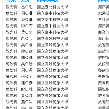
e
際
觀光科
呂○恩
國立臺北科技大學
應用
葳
餐飲科
周○琳
國立臺中科技大學
應用
r
格。
觀光科
游○琳
國立臺中科技大學
會計
培
觀光科
李○石
國立臺中科技大學
應用
e
養
觀光科
曹○誼
國立臺中科技大學
商業
具
觀光科
白○心
國立高雄科技大學
應用
國
觀光科
吳○凌
國立高雄餐旅大學
旅運
際
觀光科
龍○孜
國立高雄餐旅大學
旅館
移
觀光科
胡○誠
國立高雄餐旅大學
旅館
動
力
餐飲科
吳○珊
國立高雄餐旅大學
旅館
的
餐飲科
周○湄
國立高雄餐旅大學
餐飲
世
餐飲科
何○宇
國立高雄餐旅大學
餐飲
界
餐飲科
連○彥
國立高雄餐旅大學
西餐
公
餐飲科
紀○雅
國立高雄餐旅大學
國際
民。
觀光科
黃○瑈
國立高雄餐旅大學
旅運
WAGOR
觀光科
蕭○岑
國立高雄餐旅大學
旅運
TODAY
應外科
高○瑜
國立高雄餐旅大學
應用