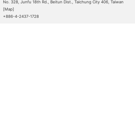
No. 328, Junfu 18th Rd., Beitun Dist., Taichung City 406, Taiwan
[
Map
]
+886-4-2437-1728