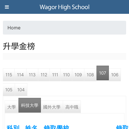
Jump to navigation
葳
格
Home
Y
高
升學金榜
o
級
u
中
107
115
114
113
112
111
110
109
108
106
a
學
105
104
r
葳
科技大學
e
大學
國外大學
高中職
格
國
h
際．
科別
姓名
錄取學校
錄取
國