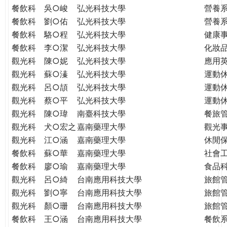
餐飲科
吳○峻
弘光科技大學
營養
餐飲科
劉○佑
弘光科技大學
營養
餐飲科
駱○程
弘光科技大學
健康
餐飲科
李○潔
弘光科技大學
化妝
觀光科
陳○妮
弘光科技大學
應用
觀光科
蘇○溱
弘光科技大學
運動
觀光科
呂○頡
弘光科技大學
運動
觀光科
蔡○平
弘光科技大學
運動
觀光科
陳○瑋
南臺科技大學
餐旅
觀光科
犬○宏之
嘉南藥理大學
觀光
觀光科
江○涵
嘉南藥理大學
休閒
餐飲科
蘇○華
嘉南藥理大學
社會
餐飲科
廖○瑜
嘉南藥理大學
食品
觀光科
呂○綺
台南應用科技大學
旅館
觀光科
劉○寧
台南應用科技大學
旅館
觀光科
顏○珊
台南應用科技大學
旅館
餐飲科
王○涵
台南應用科技大學
餐飲