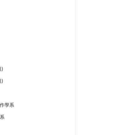
)
)
作學系
系