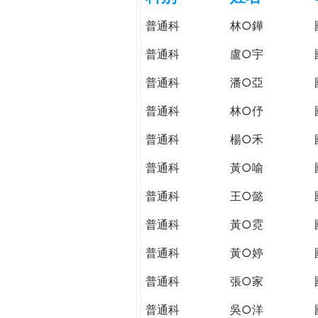
h
際
普通科
林○鏵
葳
e
格。
普通科
盧○宇
培
r
普通科
潘○亞
養
具
普通科
林○伃
e
國
際
普通科
楊○禾
移
普通科
黃○喻
動
力
普通科
王○懿
的
世
普通科
黃○霓
界
普通科
黃○婷
公
民。
普通科
張○家
WAGOR
TODAY
普通科
吳○洋