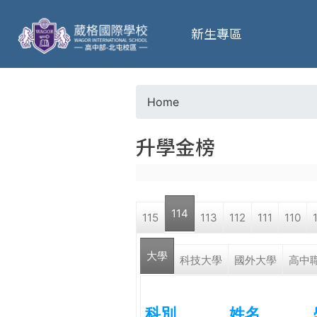
葳
新生專區
格
高
Home
Y
級
升學金榜
o
中
u
學
114
115
113
112
111
110
a
葳
大學
r
科技大學
國外大學
高中
格
國
e
際．
科別
姓名
國