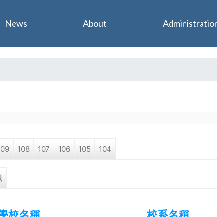
Jump to navigation
News
About
Administratio
109
108
107
106
105
104
職
學校名稱
校系名稱