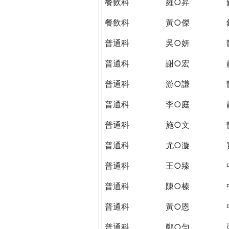
餐飲科
羅○昇
餐飲科
黃○傑
普通科
吳○妍
普通科
謝○宏
普通科
游○謙
普通科
李○庭
普通科
施○文
普通科
尤○漩
普通科
王○臻
普通科
陳○榛
普通科
黃○恩
普通科
鄭○勻