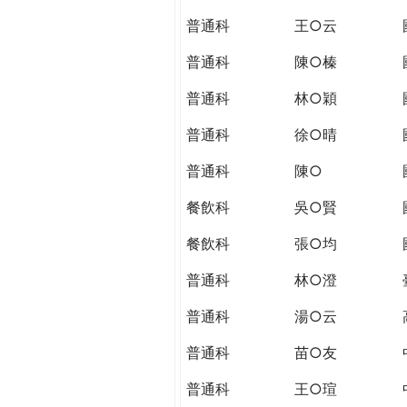
THE
普通科
王○云
WORLD
TOMORROW
普通科
陳○榛
PUTTING
YOU
普通科
林○穎
ON
普通科
徐○晴
THE
PATH
普通科
陳○
TO
GLOBAL
餐飲科
吳○賢
CITIZENSHIP
餐飲科
張○均
普通科
林○澄
普通科
湯○云
普通科
苗○友
普通科
王○瑄