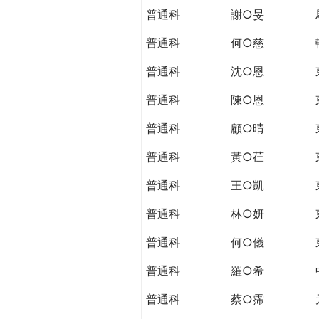
普通科
謝○旻
普通科
何○慈
普通科
沈○恩
普通科
陳○恩
普通科
顧○晴
普通科
黃○芢
普通科
王○凱
普通科
林○妍
普通科
何○儀
普通科
羅○希
普通科
蔡○霈