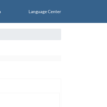
n
Language Center