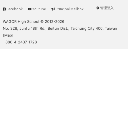
管理登入
Facebook
Youtube
Principal Mailbox
Service
User
menu
WAGOR High School © 2012-2026
No. 328, Junfu 18th Rd., Beitun Dist., Taichung City 406, Taiwan
[
Map
]
+886-4-2437-1728