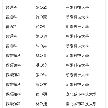
THE
WORLD
普通科
陳○欣
朝陽科技大學
TOMORROW
普通科
許○豪
朝陽科技大學
PUTTING
YOU
普通科
趙○勛
朝陽科技大學
ON
THE
普通科
陳○儀
朝陽科技大學
PATH
普通科
陳○昇
朝陽科技大學
TO
GLOBAL
職業類科
林○萱
朝陽科技大學
CITIZENSHIP
職業類科
洪○淳
朝陽科技大學
職業類科
張○琳
朝陽科技大學
職業類科
賴○文
朝陽科技大學
職業類科
蔡○羽
臺北城市科技大學
職業類科
林○捷
臺北城市科技大學