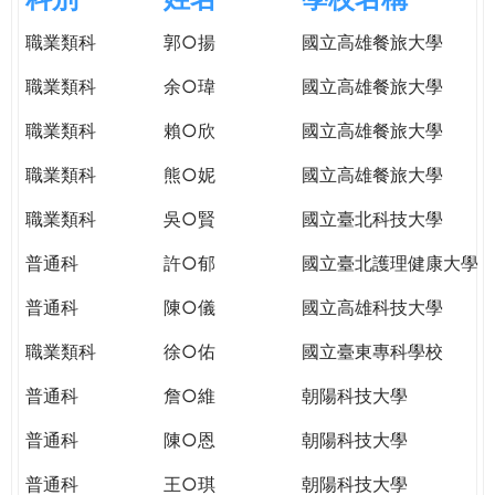
e
際
職業類科
郭○揚
國立高雄餐旅大學
葳
r
格。
職業類科
余○瑋
國立高雄餐旅大學
培
e
養
職業類科
賴○欣
國立高雄餐旅大學
具
職業類科
熊○妮
國立高雄餐旅大學
國
際
職業類科
吳○賢
國立臺北科技大學
移
動
普通科
許○郁
國立臺北護理健康大學
力
普通科
陳○儀
國立高雄科技大學
的
世
職業類科
徐○佑
國立臺東專科學校
界
公
普通科
詹○維
朝陽科技大學
民。
普通科
陳○恩
朝陽科技大學
WAGOR
TODAY
普通科
王○琪
朝陽科技大學