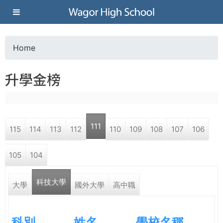
Jump to navigation
葳
格
Home
Y
高
升學金榜
o
級
u
中
111
115
114
113
112
110
109
108
107
106
a
學
105
104
r
葳
科技大學
e
大學
國外大學
高中職
格
國
h
際．
科別
姓名
學校名稱
國