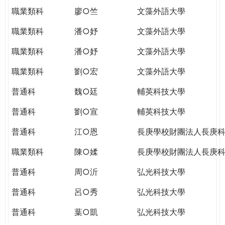
職業類科
廖○竺
文藻外語大學
職業類科
潘○妤
文藻外語大學
職業類科
潘○妤
文藻外語大學
職業類科
劉○宏
文藻外語大學
普通科
魏○廷
輔英科技大學
普通科
劉○宣
輔英科技大學
普通科
江○恩
長庚學校財團法人長庚
職業類科
陳○媃
長庚學校財團法人長庚
普通科
周○沂
弘光科技大學
普通科
呂○秀
弘光科技大學
普通科
葉○凱
弘光科技大學