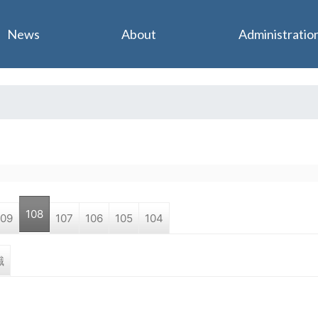
Jump to navigation
News
About
Administratio
108
109
107
106
105
104
職