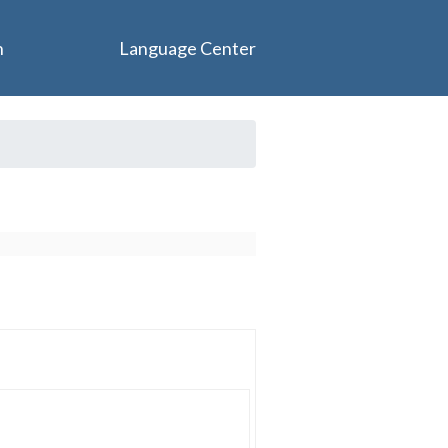
n
Language Center