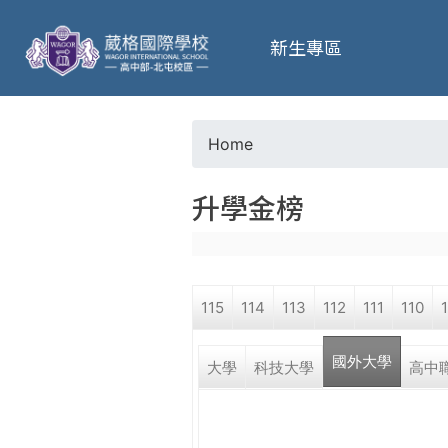
葳
新生專區
格
高
Home
Y
級
升學金榜
o
中
u
學
115
114
113
112
111
110
a
葳
國外大學
r
大學
科技大學
高中
格
國
e
際．
國