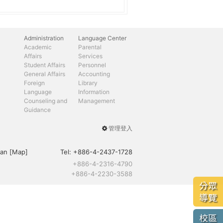
Administration
Language Center
Academic
Parental
Affairs
Services
Student Affairs
Personnel
General Affairs
Accounting
Foreign
Library
Language
Information
Counseling and
Management
Guidance
管理登入
User
menu
an [
Map
]
Tel:
+886-4-2437-1728
+886-4-2316-4790
+886-4-2230-3588
分眾
導覽
校區