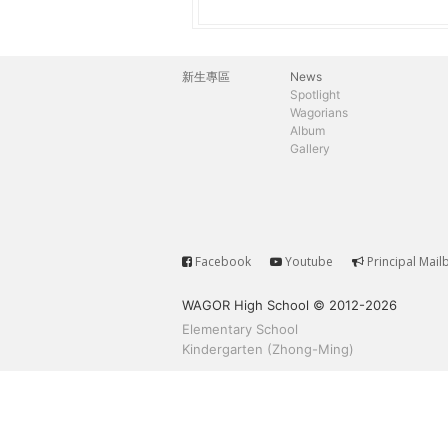
h
際
葳
e
格。
新生專區
News
主
培
Spotlight
r
Wagorians
養
選
Album
具
Gallery
e
國
單
際
移
動
力
Facebook
Youtube
Principal Mail
Service
的
WAGOR High School © 2012-2026
世
Elementary School
界
Kindergarten (Zhong-Ming)
公
民。
WAGOR
TODAY