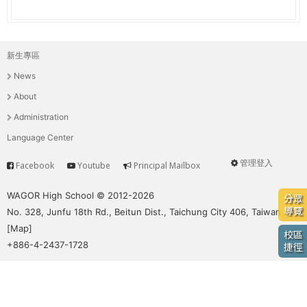
e
際
葳
r
格。
新生專區
主
培
e
News
養
選
具
About
國
單
Administration
際
Language Center
移
動
管理登入
Facebook
Youtube
Principal Mailbox
Service
User
力
的
menu
WAGOR High School © 2012-2026
分眾
世
導覽
No. 328, Junfu 18th Rd., Beitun Dist., Taichung City 406, Taiwan
界
[
Map
]
校區
公
+886-4-2437-1728
捷徑
民。
WAGOR
TODAY