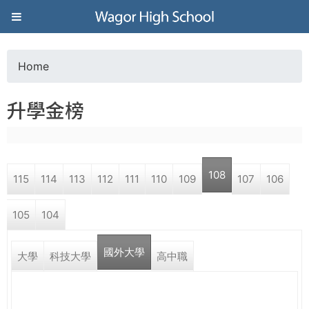
Jump to navigation
葳
格
Home
Y
高
升學金榜
o
級
u
中
108
115
114
113
112
111
110
109
107
106
a
學
105
104
r
葳
國外大學
e
大學
科技大學
高中職
格
國
h
際．
國