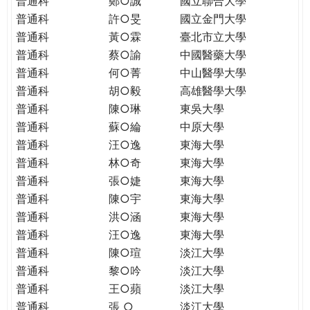
普通科
鄭○誠
國立聯合大學
THE
普通科
許○旻
國立金門大學
WORLD
TOMORROW
普通科
黃○霖
臺北市立大學
PUTTING
普通科
蔡○諭
中國醫藥大學
YOU
普通科
何○菁
中山醫學大學
ON
普通科
胡○毅
高雄醫學大學
THE
普通科
陳○琳
東吳大學
PATH
普通科
蘇○綸
中原大學
TO
普通科
汪○逸
東海大學
GLOBAL
普通科
林○奇
東海大學
CITIZENSHIP
普通科
張○婕
東海大學
普通科
陳○宇
東海大學
普通科
洪○涵
東海大學
普通科
汪○逸
東海大學
普通科
陳○瑄
淡江大學
普通科
黎○吟
淡江大學
普通科
王○蘋
淡江大學
普通科
張 ○
淡江大學