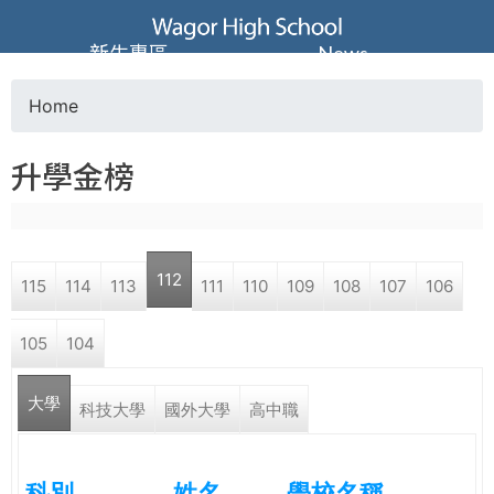
Jump to navigation
葳
新生專區
News
格
Home
Y
高
升學金榜
o
級
u
中
112
115
114
113
111
110
109
108
107
106
a
學
105
104
r
葳
大學
e
科技大學
國外大學
高中職
格
國
h
際．
科別
姓名
學校名稱
國