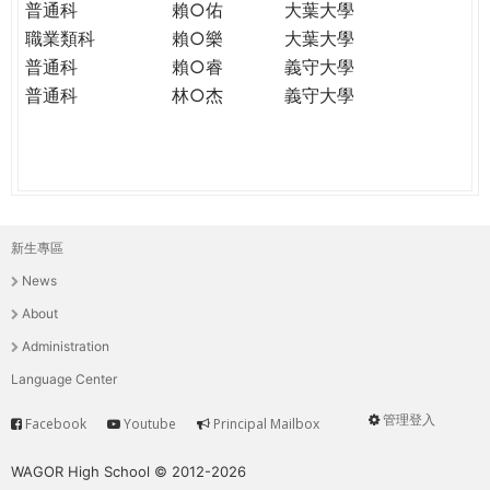
普通科
賴○佑
大葉大學
職業類科
賴○樂
大葉大學
普通科
賴○睿
義守大學
普通科
林○杰
義守大學
新生專區
主
News
選
About
單
Administration
Language Center
管理登入
Facebook
Youtube
Principal Mailbox
Service
User
menu
WAGOR High School © 2012-2026