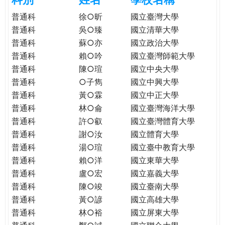
e
際
普通科
徐○昕
國立臺灣大學
葳
普通科
吳○臻
國立清華大學
r
格。
普通科
蘇○亦
國立政治大學
培
普通科
賴○吟
國立臺灣師範大學
e
養
普通科
陳○瑄
國立中央大學
具
普通科
○子雋
國立中興大學
國
際
普通科
黃○霖
國立中正大學
移
普通科
林○侖
國立臺灣海洋大學
動
普通科
許○叡
國立臺灣體育大學
力
普通科
謝○汝
國立體育大學
的
普通科
湯○瑄
國立臺中教育大學
世
普通科
賴○洋
國立東華大學
界
普通科
盧○宏
國立嘉義大學
公
普通科
陳○竣
國立臺南大學
民。
普通科
黃○諺
國立高雄大學
WAGOR
普通科
林○裕
國立屏東大學
TODAY