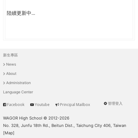
陸續更新中...
新生專區
主
News
選
About
單
Administration
Language Center
管理登入
Facebook
Youtube
Principal Mailbox
Service
User
menu
WAGOR High School © 2012-2026
No. 328, Junfu 18th Rd., Beitun Dist., Taichung City 406, Taiwan
[
Map
]