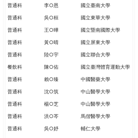
THE
普通科
李○恩
國立臺南大學
WORLD
TOMORROW
普通科
吳○桓
國立東華大學
PUTTING
普通科
王○曄
國立暨南國際大學
YOU
ON
普通科
黃○晴
國立屏東大學
THE
PATH
普通科
陸○宇
國立聯合大學
TO
餐飲科
陳○佑
國立臺灣體育運動大學
GLOBAL
CITIZENSHIP
普通科
賴○臻
中國醫藥大學
普通科
沈○筑
中山醫學大學
普通科
楊○芝
中山醫學大學
普通科
洪○芩
馬偕醫學大學
普通科
吳○妤
輔仁大學