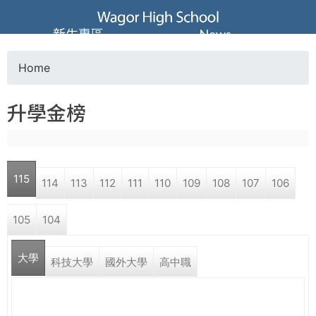
Jump to navigation
葳
新生專區
News
格
Home
Y
高
升學金榜
o
級
u
中
115
114
113
112
111
110
109
108
107
106
a
學
105
104
r
葳
大學
e
科技大學
國外大學
高中職
格
國
h
際．
國