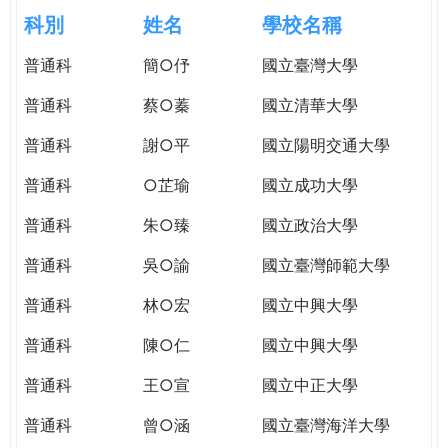
e
際
科別
姓名
學校名稱
葳
r
普通科
簡○伃
國立臺灣大學
格。
培
普通科
蔡○蓁
國立清華大學
e
養
具
普通科
謝○平
國立陽明交通大學
國
普通科
○芷瑜
國立成功大學
際
移
普通科
朱○臻
國立政治大學
動
力
普通科
吳○諭
國立臺灣師範大學
的
普通科
林○宏
國立中興大學
世
界
普通科
陳○仁
國立中興大學
公
民。
普通科
王○宣
國立中正大學
WAGOR
普通科
曾○涵
國立臺灣海洋大學
TODAY