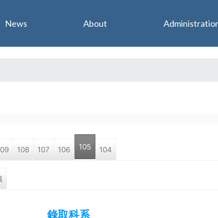
Jump to navigation
News
About
Administratio
105
109
108
107
106
104
職
錄取科系