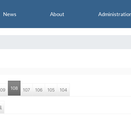
Jump to navigation
News
About
Administratio
108
109
107
106
105
104
職