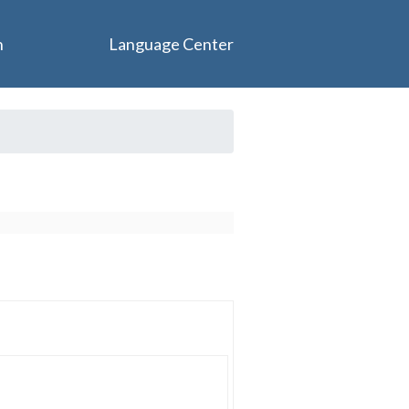
n
Language Center