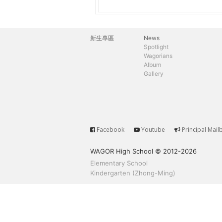
h
際
葳
e
格。
新生專區
News
主
培
Spotlight
r
Wagorians
養
選
Album
具
Gallery
e
國
單
際
移
動
力
Facebook
Youtube
Principal Mail
Service
的
WAGOR High School © 2012-2026
世
Elementary School
界
Kindergarten (Zhong-Ming)
公
民。
WAGOR
TODAY