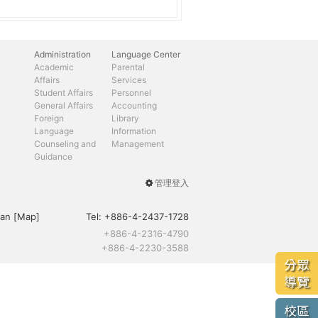
Administration
Language Center
Academic
Parental
Affairs
Services
Student Affairs
Personnel
General Affairs
Accounting
Foreign
Library
Language
Information
Counseling and
Management
Guidance
管理登入
User
menu
an [
Map
]
Tel:
+886-4-2437-1728
+886-4-2316-4790
+886-4-2230-3588
分眾
導覽
校區