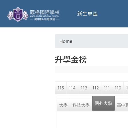
葳
新生專區
格
高
Home
Y
級
升學金榜
o
中
u
學
115
114
113
112
111
110
a
葳
國外大學
r
大學
科技大學
高中
格
國
e
際．
國