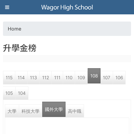
Jump to navigation
葳
格
Home
Y
高
升學金榜
o
級
u
中
108
115
114
113
112
111
110
109
107
106
a
學
105
104
r
葳
國外大學
e
大學
科技大學
高中職
格
國
h
際．
國