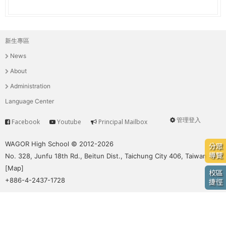
e
際
葳
r
格。
新生專區
主
培
e
News
養
選
具
About
國
單
Administration
際
Language Center
移
動
管理登入
Facebook
Youtube
Principal Mailbox
Service
User
力
的
menu
WAGOR High School © 2012-2026
分眾
世
導覽
No. 328, Junfu 18th Rd., Beitun Dist., Taichung City 406, Taiwan
界
[
Map
]
校區
公
+886-4-2437-1728
捷徑
民。
WAGOR
TODAY