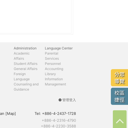
Administration
Language Center
Academic
Parental
Affairs
Services
Student Affairs
Personnel
General Affairs
Accounting
分眾
Foreign
Library
Language
Information
導覽
Counseling and
Management
Guidance
校區
捷徑
管理登入
User
menu
an [
Map
]
Tel:
+886-4-2437-1728
+886-4-2316-4790
+886-4-2230-3588