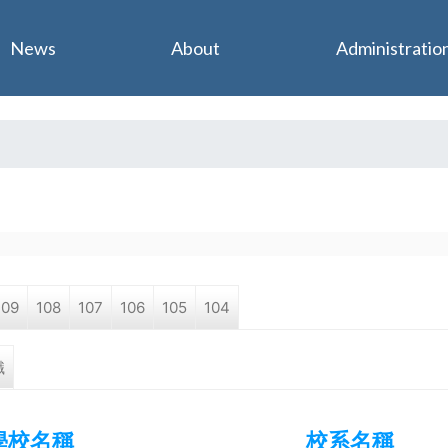
Jump to navigation
News
About
Administratio
109
108
107
106
105
104
職
學校名稱
校系名稱