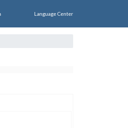
n
Language Center