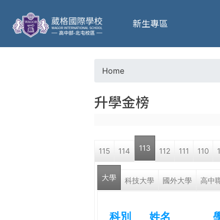
葳
新生專區
格
高
Home
Y
級
升學金榜
o
中
u
學
113
115
114
112
111
110
a
葳
大學
r
科技大學
國外大學
高中
格
國
e
際．
科別
姓名
國