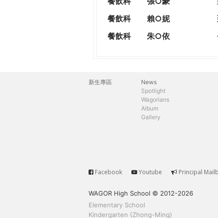
餐飲科
張○豪
餐飲科
賴○妮
餐飲科
朱○依
新生專區
News
主
Spotlight
Wagorians
選
Album
Gallery
單
Facebook
Youtube
Principal Mail
Service
WAGOR High School © 2012-2026
Elementary School
Kindergarten (Zhong-Ming)