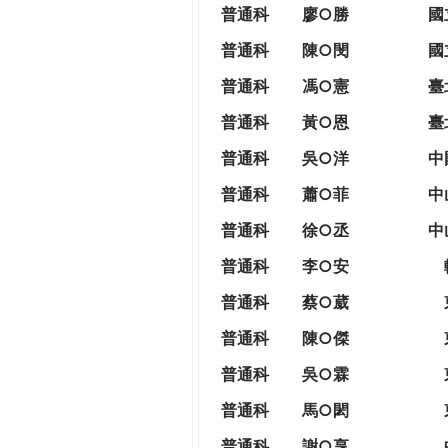
THE
普通科
廖○勝
國
WORLD
普通科
陳○閔
國
TOMORROW
PUTTING
普通科
馮○憲
臺
YOU
普通科
黃○恩
臺
ON
THE
普
通科
吳○洋
中
PATH
普通科
蕭○菲
中
TO
GLOBAL
普通科
徐○丞
中
CITIZENSHIP
普通科
李○安
普通科
蔡○葳
普通科
陳○傑
普通科
吳○霖
普通科
馬○閎
普通科
謝○享