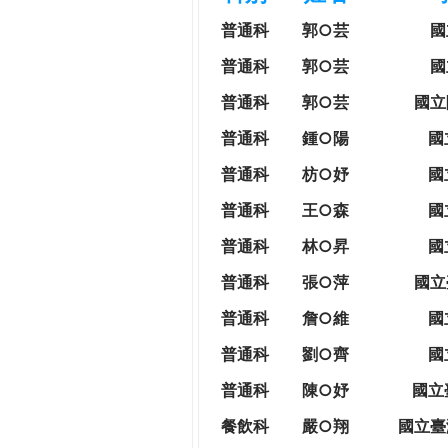
h
際
普通科
郭○芸
國
葳
e
普通科
郭○芸
國
格。
培
普通科
郭○芸
國立
r
養
普通科
鍾○陽
國
具
e
國
普通科
枋○妤
國
際
普通科
王○森
國
移
動
普通科
林○昇
國
力
普通科
張○萍
國立
的
世
普通科
詹○維
國
界
普通科
劉○齊
國
公
民。
普通科
陳○妤
國立
WAGOR
餐飲科
嚴○翔
國立
臺
TODAY