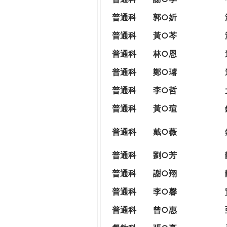
普通科
郭○妡
普通科
黃○芩
普通科
林○恩
普通科
鄭○璿
普通科
李○哲
普通科
黃○瑄
普通科
戴○薇
普通科
劉○芳
普通科
謝○翔
普通科
李○馨
普通科
曾○惠