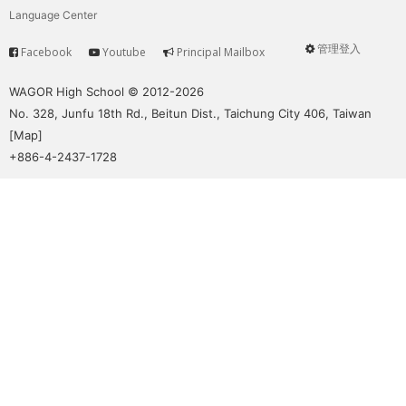
Language Center
管理登入
Facebook
Youtube
Principal Mailbox
Service
User
menu
WAGOR High School © 2012-2026
No. 328, Junfu 18th Rd., Beitun Dist., Taichung City 406, Taiwan
[
Map
]
+886-4-2437-1728