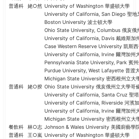
e
普通科
姥○然
University of Washington 華盛頓大學
際
葳
University of California, San Die
r
格。
Boston University 波士頓大學
培
Ohio State University, Columbu
e
養
University of California, Davis 戴維
具
Case Western Reserve University 凱
國
University of California, Irvine 爾灣加
際
Pennsylvania State University, P
移
Purdue University, West Lafayet
動
Michigan State University 密西根州立大
力
普通科
姥○揆
Ohio State University 俄亥俄州立大
的
University of California, Santa C
世
University of California, Riverside 
界
公
University of California, Irvine 爾灣加
民。
Michigan State University 密西根州立大
WAGOR
餐飲科
林○志
Johnson & Wales University 美國廚藝學
TODAY
普通科
王○嵐
University of Washington 華盛頓大學