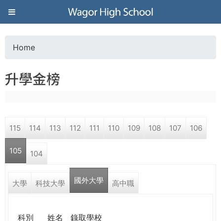
Jump to navigation
葳
格
Home
Y
高
升學金榜
o
級
u
中
115
114
113
112
111
110
109
108
107
106
a
學
105
104
r
葳
國外大學
e
大學
科技大學
高中職
格
國
h
際．
科別
姓名
錄取學校
國