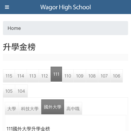
Jump to navigation
葳
格
Home
Y
高
升學金榜
o
級
u
中
111
115
114
113
112
110
109
108
107
106
a
學
105
104
r
葳
國外大學
e
大學
科技大學
高中職
格
國
h
際．
111國外大學升學金榜
國