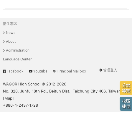
e
際
葳
r
格。
新生專區
主
培
e
News
養
選
具
About
國
單
Administration
際
Language Center
移
動
管理登入
Facebook
Youtube
Principal Mailbox
Service
User
力
的
menu
WAGOR High School © 2012-2026
分眾
世
導覽
No. 328, Junfu 18th Rd., Beitun Dist., Taichung City 406, Taiwan
界
[
Map
]
校區
公
+886-4-2437-1728
捷徑
民。
WAGOR
TODAY