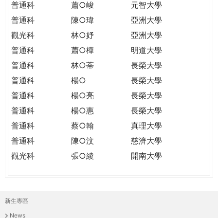
普通科
蕭○峻
元智大學
普通科
陳○瑋
亞洲大學
觀光科
林○妤
亞洲大學
普通科
蕭○樺
明道大學
普通科
林○蒂
長榮大學
普通科
楊○
長榮大學
普通科
楊○亮
長榮大學
普通科
楊○惠
長榮大學
普通科
蔡○翰
真理大學
普通科
陳○汶
慈濟大學
觀光科
張○綾
開南大學
新生專區
主
News