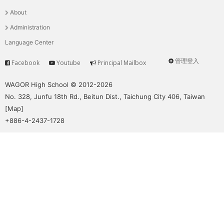
選
About
單
Administration
Language Center
管理登入
Facebook
Youtube
Principal Mailbox
Service
User
menu
WAGOR High School © 2012-2026
No. 328, Junfu 18th Rd., Beitun Dist., Taichung City 406, Taiwan
[
Map
]
+886-4-2437-1728