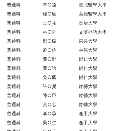
THE
普通科
李○遠
臺北醫學大學
WORLD
普通科
楊○瑜
高雄醫學大學
TOMORROW
PUTTING
普通科
王○祐
長庚大學
YOU
普通科
林○阡
文藻外語大學
ON
普通科
鄭○樹
東吳大學
THE
普通科
劉○佐
中原大學
PATH
TO
普通科
葉○勳
輔仁大學
GLOBAL
普通科
葉○謙
輔仁大學
CITIZENSHIP
普通科
吳○庭
輔仁大學
普通科
許○昊
銘傳大學
普通科
陳○臣
銘傳大學
普通科
黃○芯
銘傳大學
普通科
李○蓉
逢甲大學
普通科
吳○仁
逢甲大學