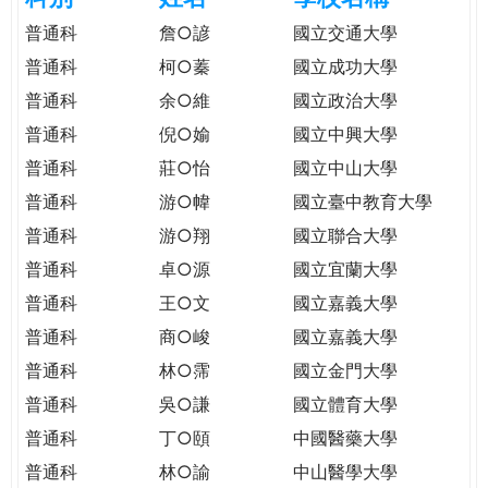
e
際
普通科
詹○諺
國立交通大學
葳
普通科
柯○蓁
國立成功大學
r
格。
普通科
余○維
國立政治大學
培
e
養
普通科
倪○媮
國立中興大學
具
普通科
莊○怡
國立中山大學
國
普通科
游○幃
國立臺中教育大學
際
移
普通科
游○翔
國立聯合大學
動
普通科
卓○源
國立宜蘭大學
力
普通科
王○文
國立嘉義大學
的
世
普通科
商○峻
國立嘉義大學
界
普通科
林○霈
國立金門大學
公
普通科
吳○謙
國立體育大學
民。
普通科
丁○頤
中國醫藥大學
WAGOR
TODAY
普通科
林○諭
中山醫學大學