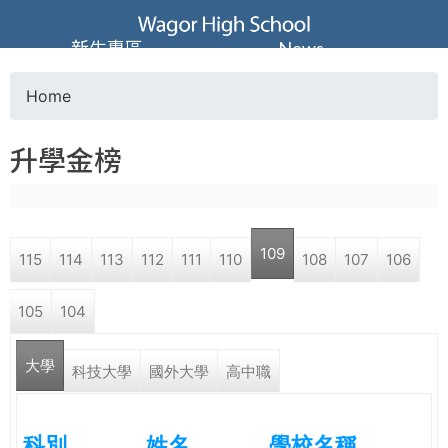
Jump to navigation
葳
新生專區
News
格
Home
Y
高
升學金榜
o
級
u
中
109
115
114
113
112
111
110
108
107
106
a
學
105
104
r
葳
大學
e
科技大學
國外大學
高中職
格
國
h
際．
科別
姓名
學校名稱
國