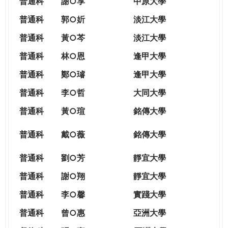
普通科
謝○享
中原大學
普通科
郭○妡
淡江大學
普通科
黃○芩
淡江大學
普通科
林○恩
逢甲大學
普通科
鄭○璿
逢甲大學
普通科
李○哲
大同大學
普通科
黃○瑄
銘傳大學
普通科
戴○薇
銘傳大學
普通科
劉○芳
靜宜大學
普通科
謝○翔
靜宜大學
普通科
李○馨
實踐大學
普通科
曾○惠
亞洲大學