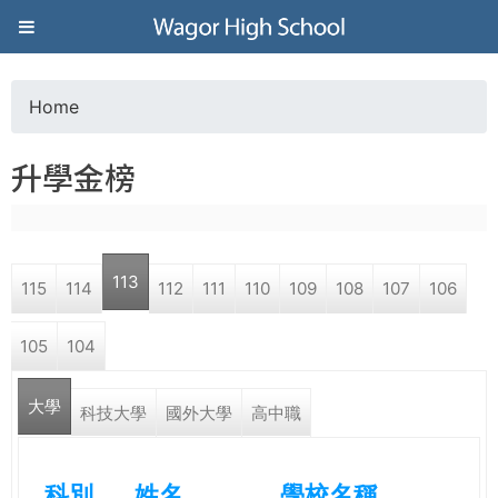
Jump to navigation
葳
格
Home
Y
高
升學金榜
o
級
u
中
113
115
114
112
111
110
109
108
107
106
a
學
105
104
r
葳
大學
e
科技大學
國外大學
高中職
格
國
h
際．
科別
姓名
學校名稱
國