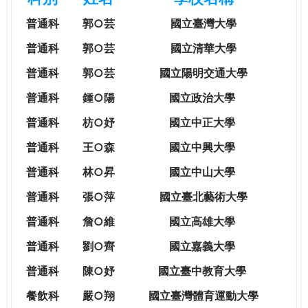
e
際
普通科
郭○芸
國立臺灣大學
葳
r
格。
普通科
郭○芸
國立清華大學
培
普通科
郭○芸
國立陽明交通大學
e
養
具
普通科
鍾○陽
國立政治大學
國
普通科
枋○妤
國立中正大學
際
移
普通科
王○森
國立中興大學
動
普通科
林○昇
國立中山大學
力
的
普通科
張○萍
國立臺北藝術大學
世
普通科
詹○維
國立高雄大學
界
公
普通科
劉○齊
國立嘉義大學
民。
普通科
陳○妤
國立臺中教育大學
WAGOR
TODAY
餐飲科
嚴○翔
國立
臺灣體育運動大學