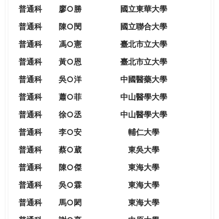
THE
普通科
廖○勝
國立東華大學
WORLD
TOMORROW
普通科
陳○閔
國立聯合大學
PUTTING
普通科
馮○憲
臺北市立大學
YOU
ON
普通科
黃○恩
臺北市立大學
THE
普
通科
吳○洋
中國醫藥大學
PATH
TO
普通科
蕭○菲
中山醫學大學
GLOBAL
普通科
徐○丞
中山醫學大學
CITIZENSHIP
普通科
李○安
輔仁大學
普通科
蔡○葳
東吳大學
普通科
陳○傑
東海大學
普通科
吳○霖
東海大學
普通科
馬○閎
東海大學