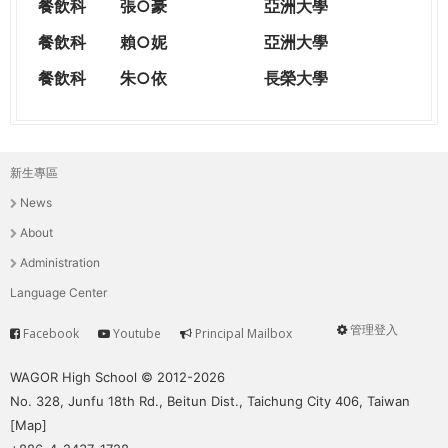
餐飲科
張○豪
亞洲大學
餐飲科
賴○妮
亞洲大學
餐飲科
朱○依
長榮大學
新生專區
主
News
選
About
單
Administration
Language Center
管理登入
Facebook
Youtube
Principal Mailbox
Service
User
menu
WAGOR High School © 2012-2026
No. 328, Junfu 18th Rd., Beitun Dist., Taichung City 406, Taiwan
[
Map
]