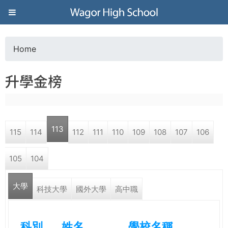
Jump to navigation
葳
格
Home
Y
高
升學金榜
o
級
u
中
113
115
114
112
111
110
109
108
107
106
a
學
105
104
r
葳
大學
e
科技大學
國外大學
高中職
格
國
h
際．
科別
姓名
學校名稱
國