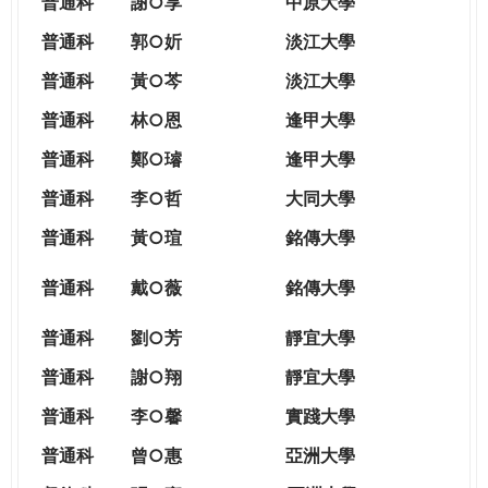
普通科
謝○享
中原大學
普通科
郭○妡
淡江大學
普通科
黃○芩
淡江大學
普通科
林○恩
逢甲大學
普通科
鄭○璿
逢甲大學
普通科
李○哲
大同大學
普通科
黃○瑄
銘傳大學
普通科
戴○薇
銘傳大學
普通科
劉○芳
靜宜大學
普通科
謝○翔
靜宜大學
普通科
李○馨
實踐大學
普通科
曾○惠
亞洲大學