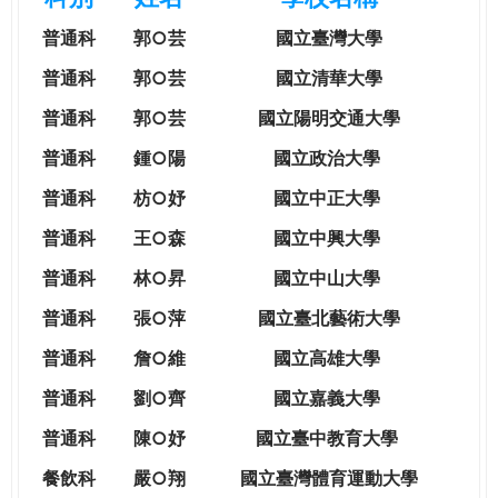
e
際
普通科
郭○芸
國立臺灣大學
葳
r
格。
普通科
郭○芸
國立清華大學
培
普通科
郭○芸
國立陽明交通大學
e
養
具
普通科
鍾○陽
國立政治大學
國
普通科
枋○妤
國立中正大學
際
移
普通科
王○森
國立中興大學
動
普通科
林○昇
國立中山大學
力
的
普通科
張○萍
國立臺北藝術大學
世
普通科
詹○維
國立高雄大學
界
公
普通科
劉○齊
國立嘉義大學
民。
普通科
陳○妤
國立臺中教育大學
WAGOR
TODAY
餐飲科
嚴○翔
國立
臺灣體育運動大學