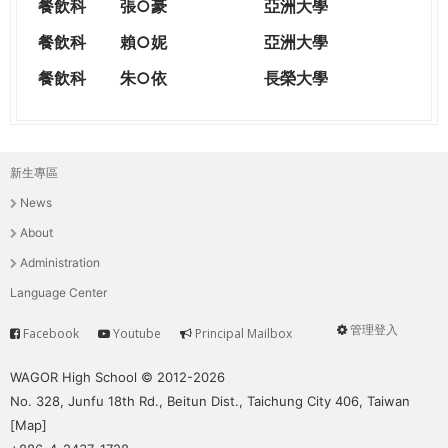
餐飲科
張○豪
亞洲大學
餐飲科
賴○妮
亞洲大學
餐飲科
朱○依
長榮大學
新生專區
主
News
選
About
單
Administration
Language Center
管理登入
Facebook
Youtube
Principal Mailbox
Service
User
menu
WAGOR High School © 2012-2026
No. 328, Junfu 18th Rd., Beitun Dist., Taichung City 406, Taiwan
[
Map
]