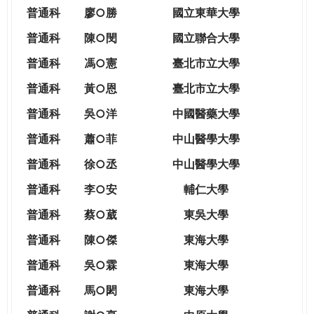
THE
普通科
廖○勝
國立東華大學
WORLD
TOMORROW
普通科
陳○閔
國立聯合大學
PUTTING
普通科
馮○憲
臺北市立大學
YOU
ON
普通科
黃○恩
臺北市立大學
THE
普
通科
吳○洋
中國醫藥大學
PATH
TO
普通科
蕭○菲
中山醫學大學
GLOBAL
普通科
徐○丞
中山醫學大學
CITIZENSHIP
普通科
李○安
輔仁大學
普通科
蔡○葳
東吳大學
普通科
陳○傑
東海大學
普通科
吳○霖
東海大學
普通科
馬○閎
東海大學