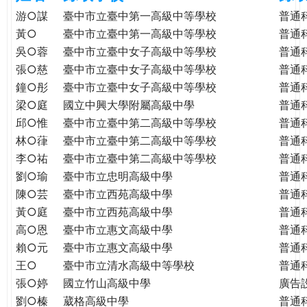
e
際
游○謀
臺中市立臺中第一高級中等學校
普通
葳
黃○
臺中市立臺中第一高級中等學校
普通
r
格。
吳○蓉
臺中市立臺中女子高級中等學校
普通
培
張○慈
臺中市立臺中女子高級中等學校
普通
e
養
鐘○彤
臺中市立臺中女子高級中等學校
普通
具
梁○庭
國立中興大學附屬高級中學
普通
國
邱○惟
臺中市立臺中第二高級中等學校
普通
際
林○葎
臺中市立臺中第二高級中等學校
普通
移
李○祐
臺中市立臺中第二高級中等學校
普通
動
劉○瑜
臺中市立忠明高級中學
普通
力
陳○芸
臺中市立西苑高級中學
普通
的
世
黃○庭
臺中市立西苑高級中學
普通
界
高○恩
臺中市立惠文高級中學
普通
公
賴○元
臺中市立惠文高級中學
普通
民。
王○
臺中市立清水高級中等學校
普通
WAGOR
張○婷
國立竹山高級中學
廣告
TODAY
劉○榛
葳格高級中學
普通