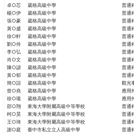
THE
卓○芯
葳格高級中學
普通
WORLD
楊○伊
葳格高級中學
普通
TOMORROW
張○豪
葳格高級中學
普通
PUTTING
黃○盛
葳格高級中學
普通
YOU
徐○軒
葳格高級中學
普通
ON
劉○伶
葳格高級中學
普通
THE
PATH
李○弘
葳格高級中學
普通
TO
肖○文
葳格高級中學
普通
GLOBAL
陳○諺
葳格高級中學
普通
CITIZENSHIP
黃○郁
葳格高級中學
普通
簡○誼
葳格高級中學
觀光
曾○堯
葳格高級中學
應用
徐○瓏
葳格高級中學
應用
邵○翔
東海大學附屬高級中等學校
普通
柯○昊
東海大學附屬高級中等學校
普通
王○琦
東海大學附屬高級中等學校
普通
謝○庭
臺中市私立立人高級中學
普通