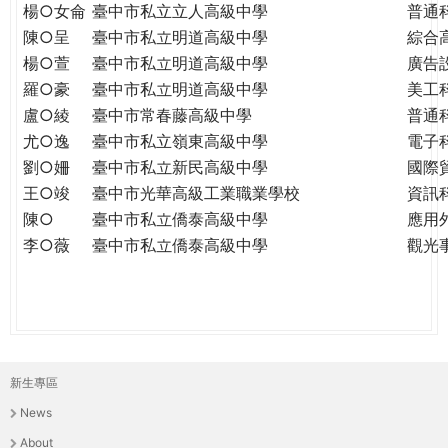
楊○女侖
臺中市私立立人高級中學
普通
陳○呈
臺中市私立明道高級中學
綜合
楊○萱
臺中市私立明道高級中學
廣告
羅○豪
臺中市私立明道高級中學
美工
盧○綾
臺中市常春藤高級中學
普通
尤○逸
臺中市私立嶺東高級中學
電子
劉○姍
臺中市私立新民高級中學
國際
王○竣
臺中市光華高級工業職業學校
資訊
陳○
臺中市私立僑泰高級中學
應用
李○薇
臺中市私立僑泰高級中學
觀光
新生專區
主
News
選
About