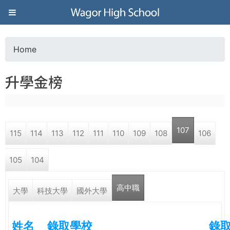
Jump to navigation
葳
格
Home
Y
高
升學金榜
o
級
u
中
107
115
114
113
112
111
110
109
108
106
a
學
105
104
r
葳
高中職
e
大學
科技大學
國外大學
格
國
h
際．
姓名
錄取學校
錄
國