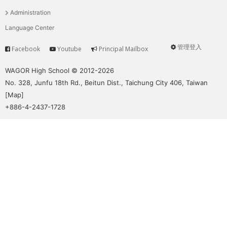
單
Administration
Language Center
管理登入
Facebook
Youtube
Principal Mailbox
Service
User
menu
WAGOR High School © 2012-2026
No. 328, Junfu 18th Rd., Beitun Dist., Taichung City 406, Taiwan
[
Map
]
+886-4-2437-1728