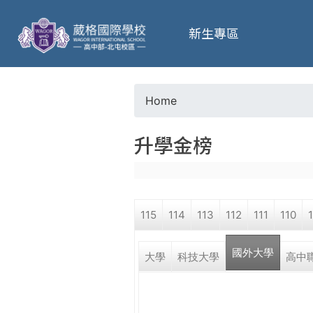
葳
新生專區
格
高
Home
Y
級
升學金榜
o
中
u
學
115
114
113
112
111
110
a
葳
國外大學
r
大學
科技大學
高中
格
國
e
際．
國