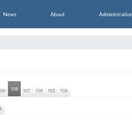
Jump to navigation
News
About
Administratio
108
109
107
106
105
104
職