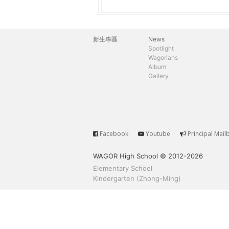
h
際
葳
e
格。
新生專區
News
主
培
Spotlight
r
Wagorians
養
選
Album
具
Gallery
e
國
單
際
移
動
力
Facebook
Youtube
Principal Mail
Service
的
WAGOR High School © 2012-2026
世
Elementary School
界
Kindergarten (Zhong-Ming)
公
民。
WAGOR
TODAY