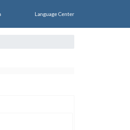
n
Language Center