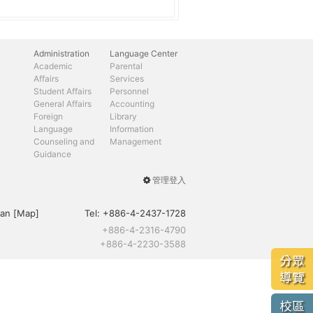
Administration
Language Center
Academic
Parental
Affairs
Services
Student Affairs
Personnel
General Affairs
Accounting
Foreign
Library
Language
Information
Counseling and
Management
Guidance
管理登入
User
menu
an [
Map
]
Tel:
+886-4-2437-1728
+886-4-2316-4790
+886-4-2230-3588
分眾
導覽
校區