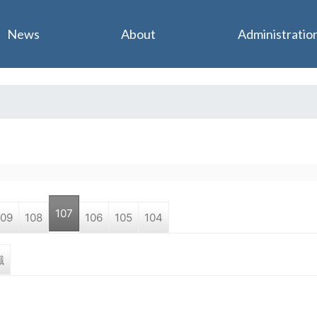
Jump to navigation
News
About
Administratio
107
109
108
106
105
104
職