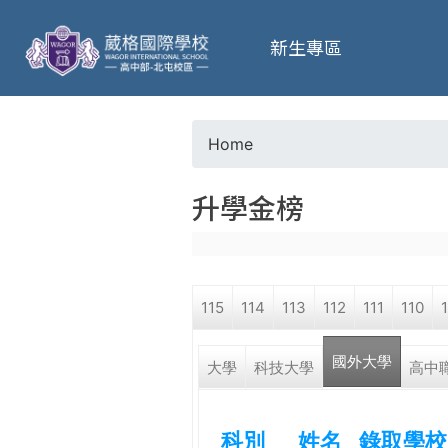
葳
新生專區
格
高
Home
Y
級
升學金榜
o
中
u
學
115
114
113
112
111
110
a
葳
國外大學
r
大學
科技大學
高中
格
國
e
際．
科別
姓名
錄取學校
國