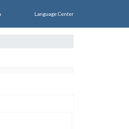
n
Language Center