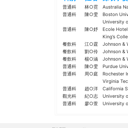
h
際
普通科
林○霓
Australia 
葳
普通科
陳○雯
Boston Un
e
格。
Universi
培
普通科
陳○妤
Ecole Ho
r
養
King’s Co
具
餐飲科
江○霆
Johnson &
e
國
餐飲科
劉○伶
Johnson &
際
餐飲科
楊○涵
Johnson &
移
普通科
陳○雯
Purdue Un
動
普通科
周○庭
Rochester
力
Virginia
的
世
普通科
趙○洋
Californi
界
觀光科
紀○志
University
公
普通科
廖○萱
Universit
民。
WAGOR
TODAY