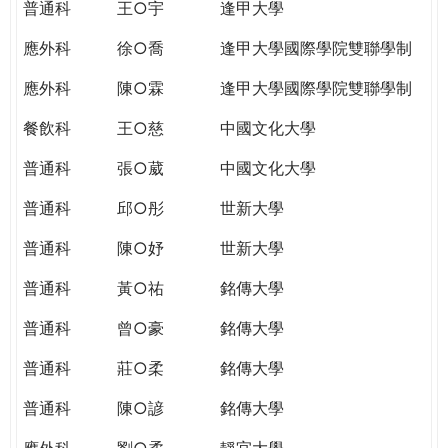
普通科
王○宇
逢甲大學
應外科
徐○喬
逢甲大學國際學院雙聯學制
應外科
陳○霖
逢甲大學國際學院雙聯學制
餐飲科
王○慈
中國文化大學
普通科
張○葳
中國文化大學
普通科
邱○彤
世新大學
普通科
陳○妤
世新大學
普通科
黃○祐
銘傳大學
普通科
曾○豪
銘傳大學
普通科
莊○柔
銘傳大學
普通科
陳○諺
銘傳大學
應外科
劉○柔
靜宜大學