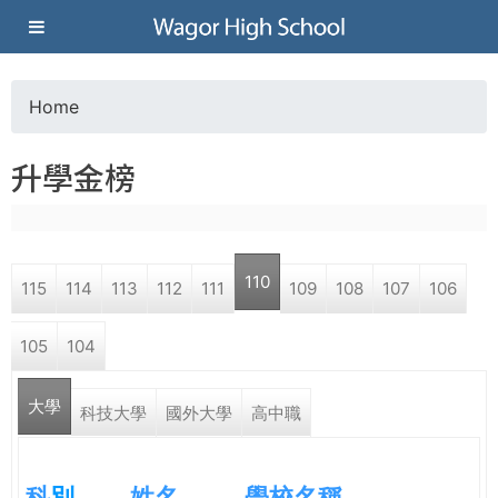
Jump to navigation
葳
格
Home
Y
高
升學金榜
o
級
u
中
110
115
114
113
112
111
109
108
107
106
a
學
105
104
r
葳
大學
e
科技大學
國外大學
高中職
格
國
h
際．
科
別
姓名
學校名稱
國