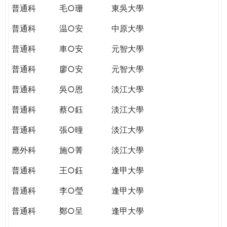
普通科
毛○珊
東吳大學
普通科
温○安
中原大學
普通科
車○安
元智大學
普通科
廖○安
元智大學
普通科
吳○恩
淡江大學
普通科
蔡○鈺
淡江大學
普通科
張○曈
淡江大學
應外科
施○菁
淡江大學
普通科
王○鈺
逢甲大學
普通科
李○瑩
逢甲大學
普通科
鄭○呈
逢甲大學