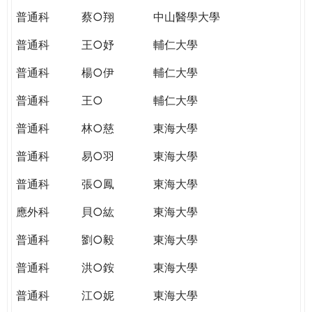
普通科
蔡○翔
中山醫學大學
普通科
王○妤
輔仁大學
普通科
楊○伊
輔仁大學
普通科
王○
輔仁大學
普通科
林○慈
東海大學
普通科
易○羽
東海大學
普通科
張○鳳
東海大學
應外科
貝○紘
東海大學
普通科
劉○毅
東海大學
普通科
洪○銨
東海大學
普通科
江○妮
東海大學