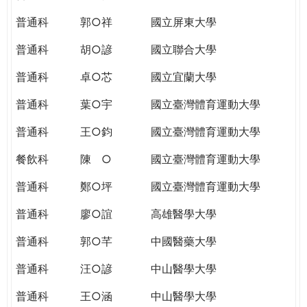
THE
WORLD
普通科
郭○祥
國立屏東大學
TOMORROW
普通科
胡○諺
國立聯合大學
PUTTING
YOU
普通科
卓○芯
國立宜蘭大學
ON
THE
普通科
葉○宇
國立臺灣體育運動大學
PATH
普通科
王○鈞
國立臺灣體育運動大學
TO
GLOBAL
餐飲科
陳 ○
國立臺灣體育運動大學
CITIZENSHIP
普通科
鄭○坪
國立臺灣體育運動大學
普通科
廖○誼
高雄醫學大學
普通科
郭○芊
中國醫藥大學
普通科
汪○諺
中山醫學大學
普通科
王○涵
中山醫學大學