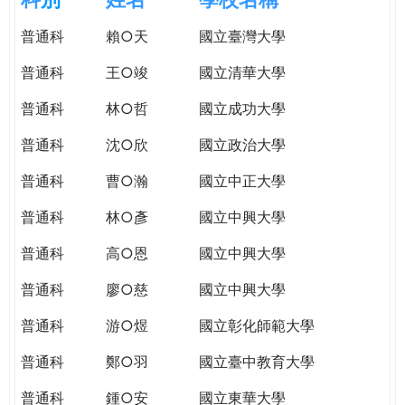
e
際
普通科
賴○天
國立臺灣大學
葳
r
格。
普通科
王○竣
國立清華大學
培
e
養
普通科
林○哲
國立成功大學
具
普通科
沈○欣
國立政治大學
國
際
普通科
曹○瀚
國立中正大學
移
動
普通科
林○彥
國立中興大學
力
普通科
高○恩
國立中興大學
的
世
普通科
廖○慈
國立中興大學
界
公
普通科
游○煜
國立彰化師範大學
民。
普通科
鄭○羽
國立臺中教育大學
WAGOR
TODAY
普通科
鍾○安
國立東華大學