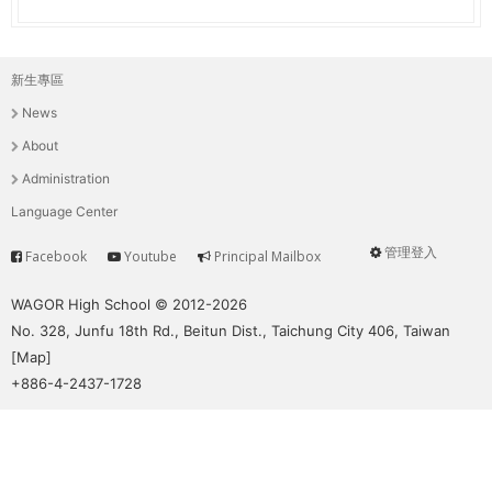
新生專區
主
News
選
About
單
Administration
Language Center
管理登入
Facebook
Youtube
Principal Mailbox
Service
User
menu
WAGOR High School © 2012-2026
No. 328, Junfu 18th Rd., Beitun Dist., Taichung City 406, Taiwan
[
Map
]
+886-4-2437-1728