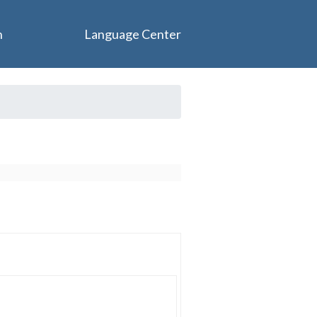
n
Language Center