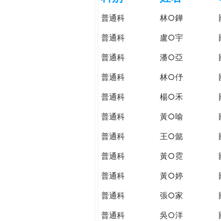
h
際
普通科
林○鏵
葳
e
格。
普通科
盧○宇
培
r
普通科
潘○亞
養
具
普通科
林○伃
e
國
際
普通科
楊○禾
移
普通科
黃○喻
動
力
普通科
王○懿
的
世
普通科
黃○霓
界
普通科
黃○婷
公
民。
普通科
張○家
WAGOR
TODAY
普通科
吳○洋