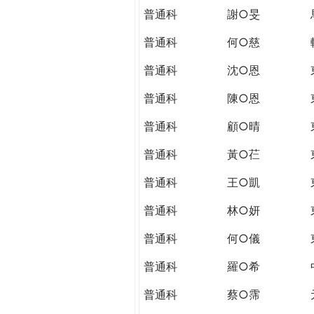
普通科
謝○旻
普通科
何○慈
普通科
沈○恩
普通科
陳○恩
普通科
顧○晴
普通科
黃○芢
普通科
王○凱
普通科
林○妍
普通科
何○儀
普通科
羅○希
普通科
蔡○霈