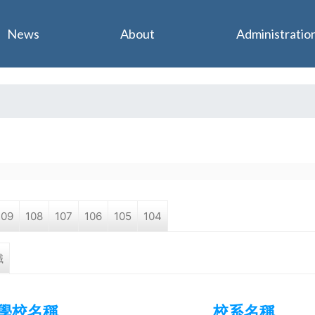
Jump to navigation
News
About
Administratio
109
108
107
106
105
104
職
學校名稱
校系名稱