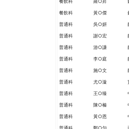
餐飲科
羅○昇
餐飲科
黃○傑
普通科
吳○妍
普通科
謝○宏
普通科
游○謙
普通科
李○庭
普通科
施○文
普通科
尤○漩
普通科
王○臻
普通科
陳○榛
普通科
黃○恩
普通科
鄭○勻