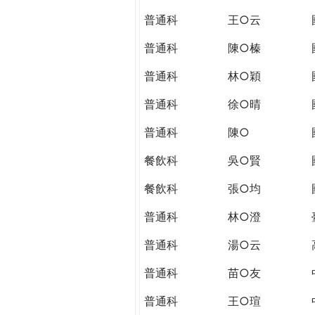
THE
普通科
王○云
WORLD
TOMORROW
普通科
陳○榛
PUTTING
YOU
普通科
林○穎
ON
普通科
徐○晴
THE
PATH
普通科
陳○
TO
GLOBAL
餐飲科
吳○賢
CITIZENSHIP
餐飲科
張○均
普通科
林○澄
普通科
湯○云
普通科
苗○友
普通科
王○瑄