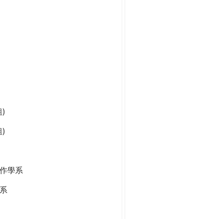
)
)
作學系
系