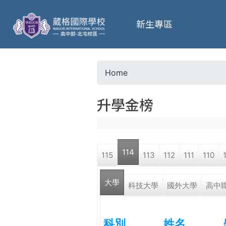
葳
新生專區
格
高
Home
Y
級
升學金榜
o
中
u
學
114
115
113
112
111
110
a
葳
大學
r
科技大學
國外大學
高中
格
國
e
際．
科別
姓名
國