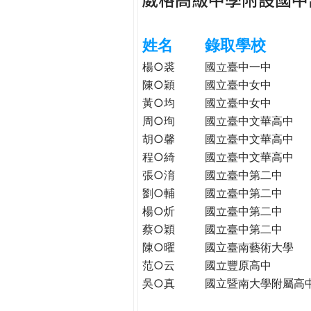
h
際
葳
姓名
錄取學校
e
格。
培
楊○裘
國立臺中一中
r
養
陳○穎
國立臺中女中
具
黃○均
國立臺中女中
e
國
周○珣
國立臺中文華高中
際
胡○馨
國立臺中文華高中
移
程○綺
國立臺中文華高中
動
張○淯
國立臺中第二中
力
劉○輔
國立臺中第二中
的
楊○炘
國立臺中第二中
世
蔡○穎
國立臺中第二中
界
陳○曜
國立臺南藝術大學
公
民。
范○云
國立豐原高中
WAGOR
吳○真
國立暨南大學附屬高
TODAY