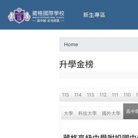
葳
新生專區
格
高
Home
Y
級
升學金榜
o
中
u
學
115
114
113
112
111
110
a
葳
高中
r
大學
科技大學
國外大學
格
國
e
際．
葳格高級中學附設國中
國