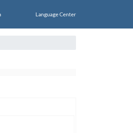
n
Language Center