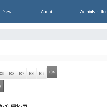
Jump to navigation
News
About
Administratio
104
109
108
107
106
105
職
(active tab)
部升學榜單