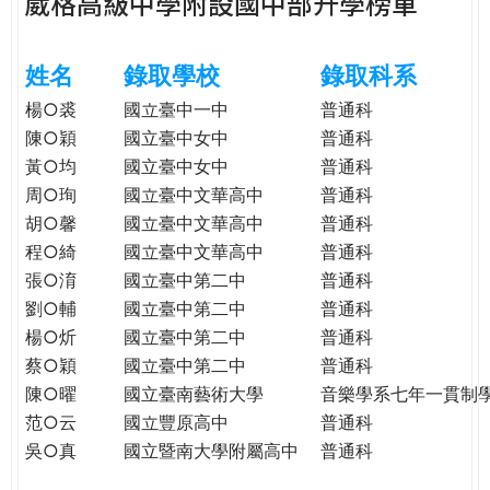
葳格高級中學附設國中部升學榜單
e
際
葳
r
姓名
錄取學校
錄取科系
格。
培
楊○裘
國立臺中一中
普通科
e
養
陳○穎
國立臺中女中
普通科
具
黃○均
國立臺中女中
普通科
國
周○珣
國立臺中文華高中
普通科
際
胡○馨
國立臺中文華高中
普通科
移
程○綺
國立臺中文華高中
普通科
動
張○淯
國立臺中第二中
普通科
力
劉○輔
國立臺中第二中
普通科
的
楊○炘
國立臺中第二中
普通科
世
界
蔡○穎
國立臺中第二中
普通科
公
陳○曜
國立臺南藝術大學
音樂學系七年一貫制
民。
范○云
國立豐原高中
普通科
WAGOR
吳○真
國立暨南大學附屬高中
普通科
TODAY