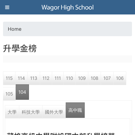
Jump to navigation
葳
格
Home
Y
高
升學金榜
o
級
u
中
115
114
113
112
111
110
109
108
107
106
a
學
104
105
r
葳
高中職
(active tab)
e
大學
科技大學
國外大學
格
國
h
際．
國