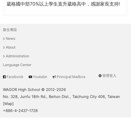
THE
葳格國中部70%以上學生直升葳格高中，感謝家長支持!
WORLD
TOMORROW
PUTTING
YOU
新生專區
主
ON
News
THE
選
About
PATH
單
Administration
TO
GLOBAL
Language Center
CITIZENSHIP
管理登入
Facebook
Youtube
Principal Mailbox
Service
User
menu
WAGOR High School © 2012-2026
No. 328, Junfu 18th Rd., Beitun Dist., Taichung City 406, Taiwan
[
Map
]
+886-4-2437-1728