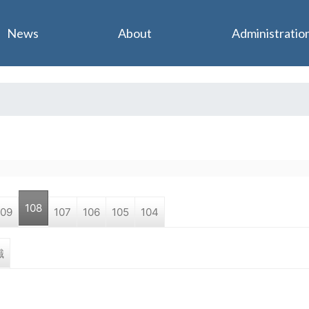
Jump to navigation
News
About
Administratio
108
109
107
106
105
104
職