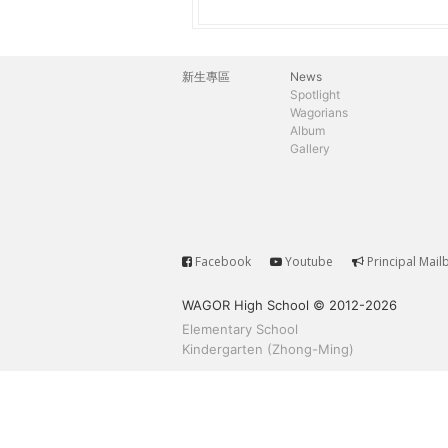
h
際
葳
e
格。
新生專區
News
主
培
Spotlight
r
Wagorians
養
選
Album
具
Gallery
e
國
單
際
移
動
力
Facebook
Youtube
Principal Mail
Service
的
WAGOR High School © 2012-2026
世
Elementary School
界
Kindergarten (Zhong-Ming)
公
民。
WAGOR
TODAY