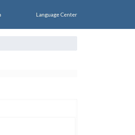
n
Language Center