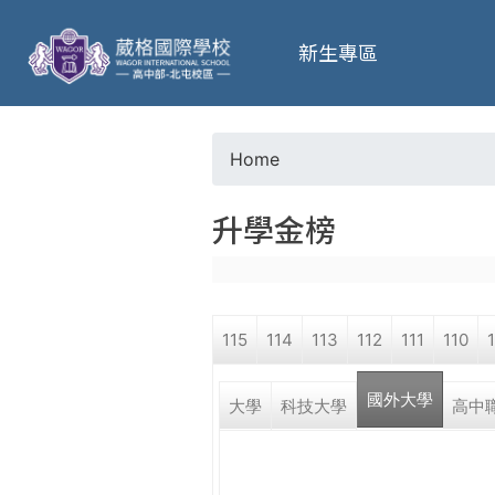
葳
新生專區
格
高
Home
Y
級
升學金榜
o
中
u
學
115
114
113
112
111
110
a
葳
國外大學
r
大學
科技大學
高中
格
國
e
際．
國