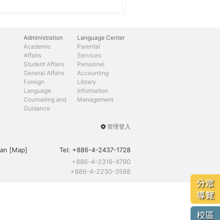
Administration
Language Center
Academic
Parental
Affairs
Services
Student Affairs
Personnel
General Affairs
Accounting
Foreign
Library
Language
Information
Counseling and
Management
Guidance
管理登入
User
menu
an [
Map
]
Tel:
+886-4-2437-1728
+886-4-2316-4790
+886-4-2230-3588
分眾
導覽
校區