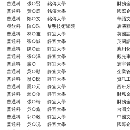
普通科
張○賢
銘傳大學
財務
普通科
黃○庭
銘傳大學
國際
普通科
鄭○文
銘傳大學
華語
餐飲科
陳○珠
黎明技術學院
表演
普通科
林○雅
靜宜大學
英國
普通科
張○虓
靜宜大學
英國
普通科
陳○廷
靜宜大學
應用
普通科
張○澤
靜宜大學
觀光
普通科
廖○
靜宜大學
寰宇
普通科
吳○勳
靜宜大學
企業
普通科
翁○閔
靜宜大學
資訊
普通科
龎○元
靜宜大學
西班
普通科
賴○伶
靜宜大學
財務
普通科
張○端
靜宜大學
財務
普通科
吳○鑫
靜宜大學
台灣
普通科
郭○毅
靜宜大學
中國
普通科
吳○况
靜宜大學
國際企