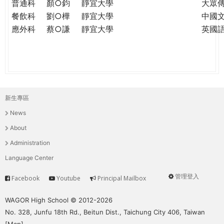
普通科
顏○鈞
靜宜大學
大眾
餐飲科
劉○樺
靜宜大學
中國
應外科
蔡○謙
靜宜大學
英國
新生專區
主
News
選
About
單
Administration
Language Center
管理登入
Facebook
Youtube
Principal Mailbox
Service
User
menu
WAGOR High School © 2012-2026
No. 328, Junfu 18th Rd., Beitun Dist., Taichung City 406, Taiwan
[
Map
]