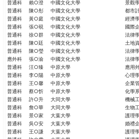
普通科
賴○澄
中國文化大學
景觀
普通科
陳○彤
中國文化大學
都市
普通科
黃○庭
中國文化大學
經濟
普通科
張○硯
中國文化大學
國際
普通科
徐○群
中國文化大學
法律
普通科
陳○廷
中國文化大學
土地
普通科
陳○瑩
中國文化大學
法律
應外科
張○渝
中國文化大學
法律
普通科
汪○臻
中原大學
應用
普通科
李○陽
中原大學
心理
普通科
王○馨
中原大學
企業
普通科
蔡○忻
中原大學
化學
普通科
許○升
大同大學
機械
普通科
詹○華
大同大學
生物
普通科
景○家
大葉大學
護理
普通科
吳○安
大葉大學
婚禮
普通科
王○謙
大葉大學
護理