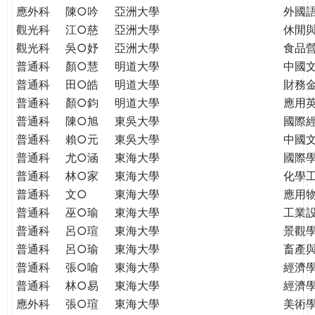
應外科
陳○吟
亞洲大學
外國
觀光科
江○慈
亞洲大學
休閒
觀光科
吳○妤
亞洲大學
食品
普通科
顏○慧
明道大學
中國
普通科
田○皓
明道大學
財務
普通科
顏○鈞
明道大學
應用
普通科
陳○旭
東吳大學
國際
普通科
賴○元
東吳大學
中國
普通科
尤○涵
東海大學
國際學
普通科
林○家
東海大學
化學
普通科
文○
東海大學
應用
普通科
巫○瑜
東海大學
工業
普通科
呂○瑄
東海大學
景觀
普通科
呂○瑜
東海大學
畜產
普通科
張○喻
東海大學
經濟
普通科
林○易
東海大學
經濟
應外科
張○瑄
東海大學
美術