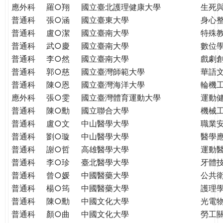
THE
應外科
羅○翔
國立臺北護理健康大學
生死
WORLD
普通科
張○涵
國立臺東大學
身心
TOMORROW
普通科
盧○潔
國立臺南大學
特殊
PUTTING
普通科
武○慶
國立臺南大學
數位
YOU
普通科
李○然
國立臺南大學
戲劇創
ON
普通科
郭○慈
國立臺灣師範大學
華語
THE
普通科
陳○恩
國立臺灣海洋大學
輪機
PATH
應外科
張○雯
國立臺灣體育運動大學
運動
TO
GLOBAL
普通科
陳○勳
國立聯合大學
機械
CITIZENSHIP
普通科
盧○文
中山醫學大學
職業
普通科
劉○璇
中山醫學大學
醫學
普通科
謝○哲
高雄醫學大學
運動
普通科
李○珍
臺北醫學大學
牙體
普通科
曾○媛
中國醫藥大學
公共
普通科
楊○筠
中國醫藥大學
護理
普通科
陳○勳
中國文化大學
光電
普通科
顏○曲
中國文化大學
勞工