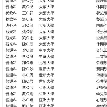
普通科
許○雯
大葉大學
護理
普通科
蔡○澔
大葉大學
休閒
餐飲科
王○祥
大葉大學
餐旅
餐飲科
游○荃
大葉大學
餐旅
應外科
邱○韻
大葉大學
國際
觀光科
焦○怡
大葉大學
造形
觀光科
劉○志
大葉大學
企業
觀光科
陳○蓉
大葉大學
休閒
普通科
廖○緯
中華大學
資訊
普通科
李○庭
中華大學
工業
普通科
謝○豫
元智大學
管理學
普通科
陳○妙
世新大學
新聞
普通科
林○恩
世新大學
傳播
普通科
陳○君
世新大學
公共
普通科
李○欣
亞洲大學
經營
普通科
蔡○瑜
亞洲大學
幼兒
普通科
林○翔
亞洲大學
心理
普通科
劉○紘
亞洲大學
生物