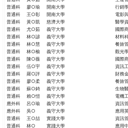
普通科
廖○瑜
開南大學
行銷
普通科
王○彰
開南大學
電影
普通科
黃○凱
慈濟大學
醫學
普通科
尤○茹
義守大學
國際
普通科
林○諺
義守大學
材料
普通科
林○慧
義守大學
餐旅
普通科
林○榆
義守大學
觀光
普通科
陳○薇
義守大學
國際
普通科
伍○宇
義守大學
資訊
普通科
羅○評
義守大學
財務
普通科
廖○柔
義守大學
餐旅
普通科
蘇○錡
義守大學
生物
普通科
賴○愷
義守大學
電機
應外科
呂○瑜
義守大學
資訊
應外科
吳○
義守大學
應用
普通科
王○喆
實踐大學
資訊
普通科
林○
實踐大學
應用