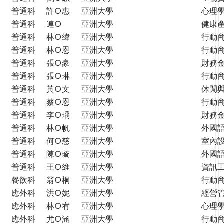
普通科
許○惠
亞洲大學
心理
普通科
連○
亞洲大學
健康
普通科
林○緯
亞洲大學
行動
普通科
林○恩
亞洲大學
行動
普通科
張○豪
亞洲大學
財務
普通科
張○琳
亞洲大學
行動
普通科
黃○文
亞洲大學
休閒
普通科
蔡○恩
亞洲大學
行動
普通科
李○瑀
亞洲大學
財務
普通科
林○帆
亞洲大學
外國
普通科
何○慈
亞洲大學
室內
普通科
陳○璇
亞洲大學
外國語
普通科
王○維
亞洲大學
資訊工
餐飲科
翁○桐
亞洲大學
行動
應外科
洪○妮
亞洲大學
經營
應外科
林○宥
亞洲大學
心理
應外科
尤○涵
亞洲大學
行動