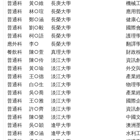
普通科
黃○維
長庚大學
機械
普通科
林○瑄
長榮大學
應用
普通科
鄭○涵
長榮大學
健康
普通科
劉○毅
長榮大學
國際
普通科
柯○語
長榮大學
護理學
應外科
李○
長榮大學
翻譯
餐飲科
陳○萱
真理大學
財政
普通科
陳○伶
淡江大學
資訊
普通科
黃○瑜
淡江大學
外交
普通科
王○德
淡江大學
產業
普通科
白○生
淡江大學
物理
普通科
吳○喬
淡江大學
產業
普通科
王○雅
淡江大學
國際
普通科
許○齊
淡江大學
資訊
普通科
陳○樂
淡江大學
中國
普通科
吳○穎
逢甲大學
澳洲
普通科
潘○涵
逢甲大學
水利