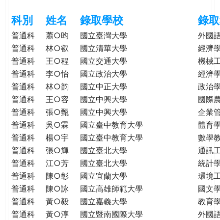
e
際
科別
姓名
錄取學校
錄取
葳
r
格。
普通科
蕭○昀
國立臺灣大學
外國
培
普通科
林○叡
國立清華大學
經濟
e
養
普通科
王○程
國立交通大學
機械
具
普通科
李○怡
國立政治大學
經濟
國
普通科
林○韵
國立中正大學
政治
際
普通科
王○容
國立中興大學
國際
移
普通科
張○甄
國立中興大學
企業
動
普通科
吳○霖
國立臺中教育大學
體育
力
普通科
楊○宇
國立臺中教育大學
數學
的
普通科
張○輝
國立臺北大學
通訊
世
普通科
江○芳
國立臺北大學
統計
界
公
普通科
陳○彰
國立宜蘭大學
環境
民。
普通科
陳○詠
國立高雄師範大學
國文
WAGOR
普通科
黃○毅
國立嘉義大學
教育
TODAY
普通科
黃○淳
國立暨南國際大學
外國