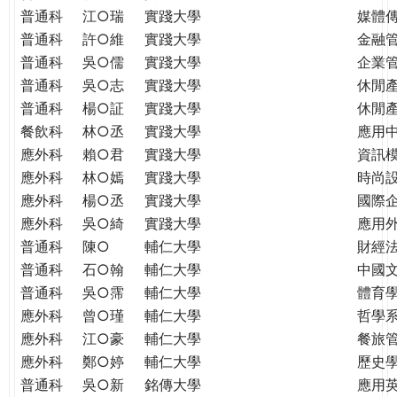
普通科
江○瑞
實踐大學
媒體
普通科
許○維
實踐大學
金融
普通科
吳○儒
實踐大學
企業
普通科
吳○志
實踐大學
休閒
普通科
楊○証
實踐大學
休閒
餐飲科
林○丞
實踐大學
應用
應外科
賴○君
實踐大學
資訊
應外科
林○嫣
實踐大學
時尚
應外科
楊○丞
實踐大學
國際
應外科
吳○綺
實踐大學
應用
普通科
陳○
輔仁大學
財經
普通科
石○翰
輔仁大學
中國
普通科
吳○霈
輔仁大學
體育
應外科
曾○瑾
輔仁大學
哲學
應外科
江○豪
輔仁大學
餐旅
應外科
鄭○婷
輔仁大學
歷史
普通科
吳○新
銘傳大學
應用