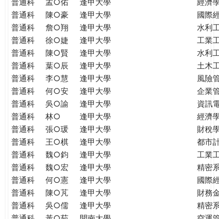
普通科
孟○佑
逢甲大學
經濟
普通科
陳○豪
逢甲大學
國際
普通科
詹○翔
逢甲大學
水利
普通科
徐○婕
逢甲大學
工業
普通科
陳○賢
逢甲大學
水利
普通科
葉○辰
逢甲大學
土木
普通科
李○慧
逢甲大學
風險
普通科
何○安
逢甲大學
企業
普通科
吳○諭
逢甲大學
資訊
普通科
林○
逢甲大學
經濟
普通科
張○瑗
逢甲大學
財稅
普通科
王○棋
逢甲大學
都市
普通科
魏○鈞
逢甲大學
工業
普通科
魏○宏
逢甲大學
精密
普通科
何○憲
逢甲大學
國際
普通科
陳○芃
逢甲大學
財務
普通科
吳○儒
逢甲大學
精密
普通科
黃○茹
開南大學
空運