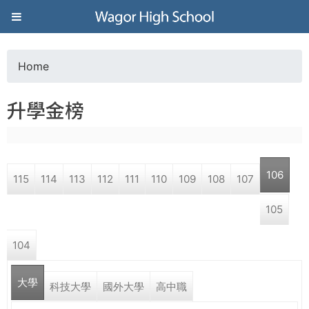
Jump to navigation
葳
格
Home
Y
高
升學金榜
o
級
u
中
106
115
114
113
112
111
110
109
108
107
a
學
105
r
葳
104
e
格
國
大學
h
科技大學
國外大學
高中職
際．
國