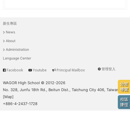
e
際
葳
r
格。
新生專區
主
培
e
News
養
選
具
About
國
單
Administration
際
Language Center
移
動
管理登入
Facebook
Youtube
Principal Mailbox
Service
User
力
的
menu
WAGOR High School © 2012-2026
分眾
世
導覽
No. 328, Junfu 18th Rd., Beitun Dist., Taichung City 406, Taiwan
界
[
Map
]
校區
公
+886-4-2437-1728
捷徑
民。
WAGOR
TODAY