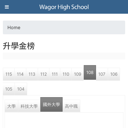
Jump to navigation
葳
格
Home
Y
高
升學金榜
o
級
u
中
108
115
114
113
112
111
110
109
107
106
a
學
105
104
r
葳
國外大學
e
大學
科技大學
高中職
格
國
h
際．
國