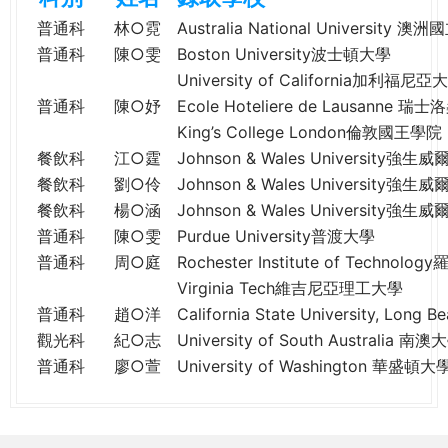
e
際
普通科
林○霓
Australia National University 
葳
普通科
陳○雯
Boston University波士頓大學
r
格。
University of California加利福
培
普通科
陳○妤
Ecole Hoteliere de Lausanne
e
養
King’s College London倫敦國王學院
具
餐飲科
江○霆
Johnson & Wales University強
國
餐飲科
劉○伶
Johnson & Wales University強
際
餐飲科
楊○涵
Johnson & Wales University強
移
普通科
陳○雯
Purdue University普渡大學
動
力
普通科
周○庭
Rochester Institute of Techn
的
Virginia Tech維吉尼亞理工大學
世
普通科
趙○洋
California State University, 
界
觀光科
紀○志
University of South Australia 南澳
公
普通科
廖○萱
University of Washington 華盛頓大
民。
WAGOR
TODAY