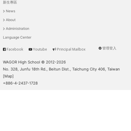
THE
新生專區
主
WORLD
News
TOMORROW
選
About
PUTTING
單
Administration
YOU
ON
Language Center
THE
管理登入
Facebook
Youtube
Principal Mailbox
PATH
Service
User
TO
menu
WAGOR High School © 2012-2026
GLOBAL
No. 328, Junfu 18th Rd., Beitun Dist., Taichung City 406, Taiwan
CITIZENSHIP
[
Map
]
+886-4-2437-1728