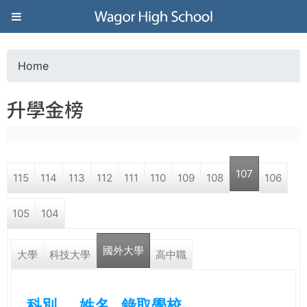
Jump to navigation
葳
格
Home
Y
高
升學金榜
o
級
u
中
107
115
114
113
112
111
110
109
108
106
a
學
105
104
r
葳
國外大學
e
大學
科技大學
高中職
格
國
h
際．
科別
姓名
錄取學校
國