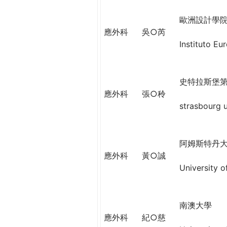
h
際
歐洲設計學
葳
應外科
吳○芮
e
格。
Instituto Eu
培
r
養
具
e
史特拉斯堡
國
應外科
張○秢
際
strasbourg u
移
動
力
阿姆斯特丹
的
應外科
黃○誠
世
University 
界
公
民。
WAGOR
南澳大學
TODAY
應外科
紀○慈