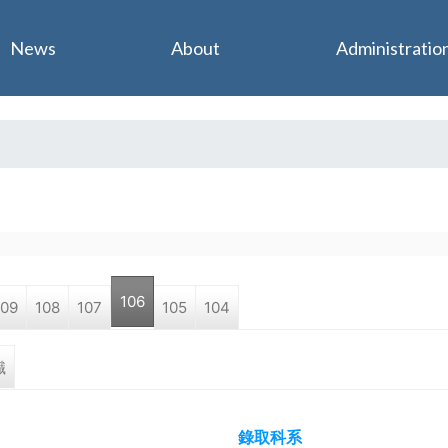
Jump to navigation
News
About
Administratio
106
109
108
107
105
104
職
錄取科系