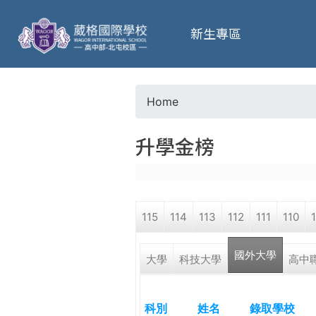
葳
新生專區
格
高
Home
Y
級
升學金榜
o
中
u
學
115
114
113
112
111
110
a
葳
國外大學
r
大學
科技大學
高中
格
國
e
際．
科別
姓名
錄取學校
國