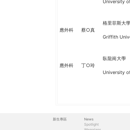
THE
University o
WORLD
TOMORROW
PUTTING
格里菲斯大
YOU
應外科
蔡○真
ON
Griffith Univ
THE
PATH
TO
臥龍崗大學
GLOBAL
應外科
丁○玲
CITIZENSHIP
University 
新生專區
News
主
Spotlight
Wagorians