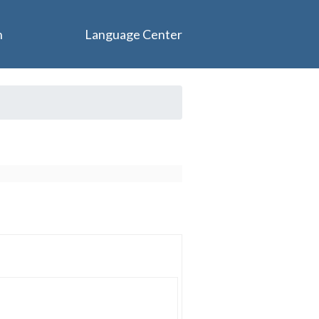
n
Language Center