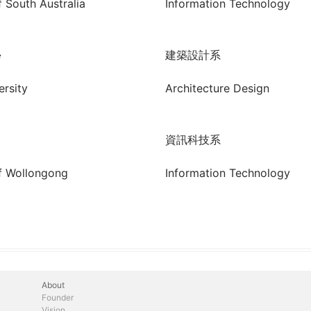
f South Australia
Information Technology
學
建築設計系
ersity
Architecture Design
資訊科技系
of Wollongong
Information Technology
About
Founder
Vision