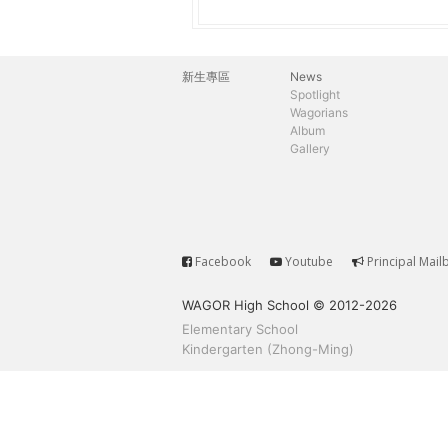
h
際
葳
e
格。
新生專區
News
主
培
Spotlight
r
Wagorians
養
選
Album
具
Gallery
e
國
單
際
移
動
力
Facebook
Youtube
Principal Mail
Service
的
WAGOR High School © 2012-2026
世
Elementary School
界
Kindergarten (Zhong-Ming)
公
民。
WAGOR
TODAY