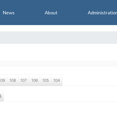
Jump to navigation
News
About
Administratio
109
108
107
106
105
104
職