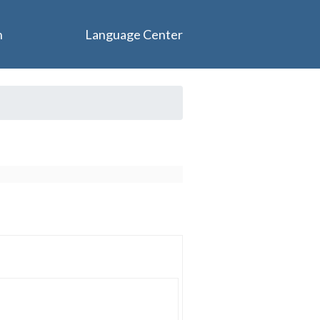
n
Language Center