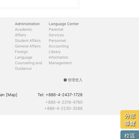
Administration
Language Center
Academic
Parental
Affairs
Services
Student Affairs
Personnel
General Affairs
Accounting
Foreign
Library
Language
Information
Counseling and
Management
Guidance
管理登入
User
menu
an [
Map
]
Tel:
+886-4-2437-1728
+886-4-2316-4790
+886-4-2230-3588
分眾
導覽
校區