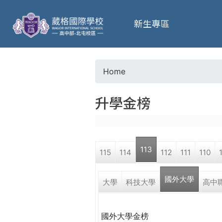
葳
新生專區
格
高
Home
Y
級
升學金榜
o
中
u
學
113
115
114
112
111
110
a
葳
國外大學
r
大學
科技大學
高中
格
國
e
際．
國外大學金榜
國