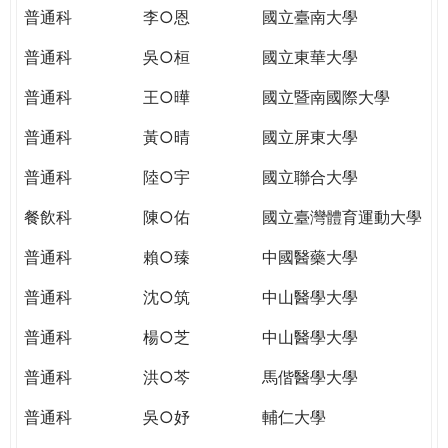
THE
普通科
李○恩
國立臺南大學
WORLD
TOMORROW
普通科
吳○桓
國立東華大學
PUTTING
普通科
王○曄
國立暨南國際大學
YOU
ON
普通科
黃○晴
國立屏東大學
THE
PATH
普通科
陸○宇
國立聯合大學
TO
餐飲科
陳○佑
國立臺灣體育運動大學
GLOBAL
CITIZENSHIP
普通科
賴○臻
中國醫藥大學
普通科
沈○筑
中山醫學大學
普通科
楊○芝
中山醫學大學
普通科
洪○芩
馬偕醫學大學
普通科
吳○妤
輔仁大學