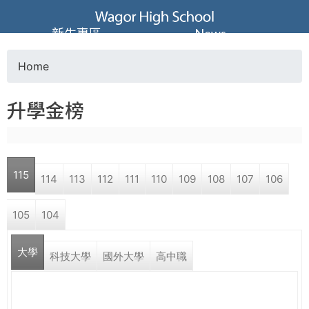
Jump to navigation
葳
新生專區
News
格
Home
Y
高
升學金榜
o
級
u
中
115
114
113
112
111
110
109
108
107
106
a
學
105
104
r
葳
大學
e
科技大學
國外大學
高中職
格
國
h
際．
國