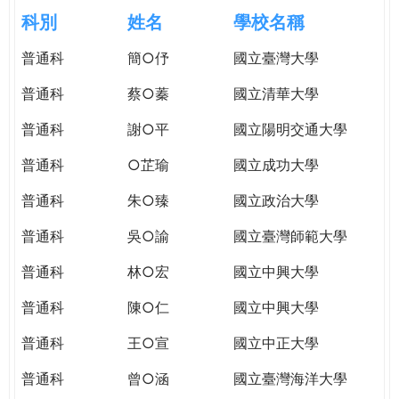
e
際
科別
姓名
學校名稱
葳
r
普通科
簡○伃
國立臺灣大學
格。
培
普通科
蔡○蓁
國立清華大學
e
養
具
普通科
謝○平
國立陽明交通大學
國
普通科
○芷瑜
國立成功大學
際
移
普通科
朱○臻
國立政治大學
動
力
普通科
吳○諭
國立臺灣師範大學
的
普通科
林○宏
國立中興大學
世
界
普通科
陳○仁
國立中興大學
公
民。
普通科
王○宣
國立中正大學
WAGOR
普通科
曾○涵
國立臺灣海洋大學
TODAY