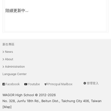
陸續更新中...
新生專區
主
News
選
About
單
Administration
Language Center
管理登入
Facebook
Youtube
Principal Mailbox
Service
User
menu
WAGOR High School © 2012-2026
No. 328, Junfu 18th Rd., Beitun Dist., Taichung City 406, Taiwan
[
Map
]